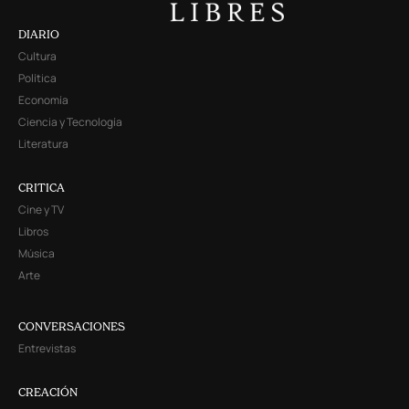
DIARIO
Cultura
Política
Economía
Ciencia y Tecnología
Literatura
CRITICA
Cine y TV
Libros
Música
Arte
CONVERSACIONES
Entrevistas
CREACIÓN