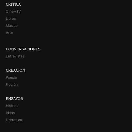
CRITICA
Cine y TV
Libros
Música
Arte
CONVERSACIONES
Entrevistas
CREACIÓN
Poesía
Ficción
ENSAYOS
Historia
Ideas
Literatura