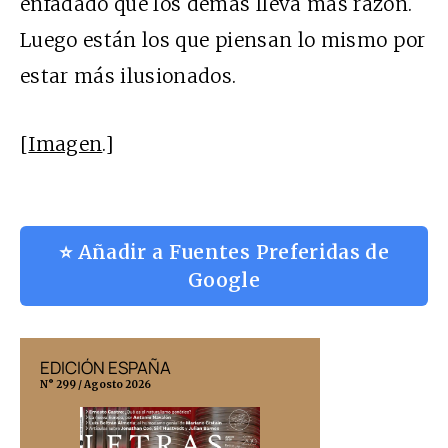
enfadado que los demás lleva más razón.
Luego están los que piensan lo mismo por
estar más ilusionados.
[
Imagen
.]
⭐ Añadir a Fuentes Preferidas de
Google
EDICIÓN ESPAÑA
EDICIÓN MÉX
N° 299 / Agosto 2026
N° 332 / Agosto 202