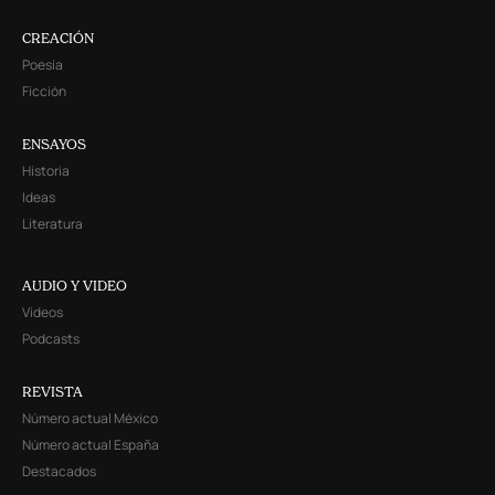
CREACIÓN
Poesía
Ficción
ENSAYOS
Historia
Ideas
Literatura
AUDIO Y VIDEO
Videos
Podcasts
REVISTA
Número actual México
Número actual España
Destacados