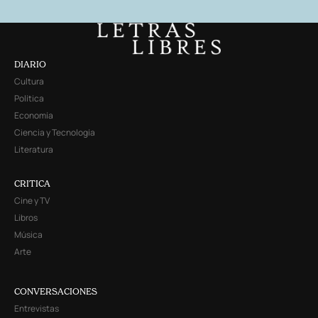
DIARIO
Cultura
Política
Economía
Ciencia y Tecnología
Literatura
CRITICA
Cine y TV
Libros
Música
Arte
CONVERSACIONES
Entrevistas