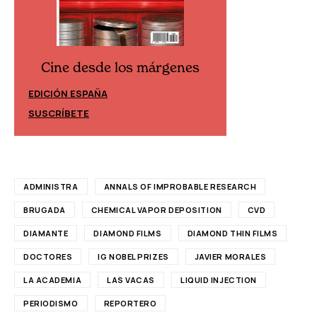
Cine desde los márgenes
Cine desd
EDICIÓN ESPAÑA
EDICIÓN MÉXIC
SUSCRÍBETE
SUSCRÍBETE
ADMINISTRA
ANNALS OF IMPROBABLE RESEARCH
BRUGADA
CHEMICAL VAPOR DEPOSITION
CVD
DIAMANTE
DIAMOND FILMS
DIAMOND THIN FILMS
DOCTORES
IG NOBEL PRIZES
JAVIER MORALES
LA ACADEMIA
LAS VACAS
LIQUID INJECTION
PERIODISMO
REPORTERO