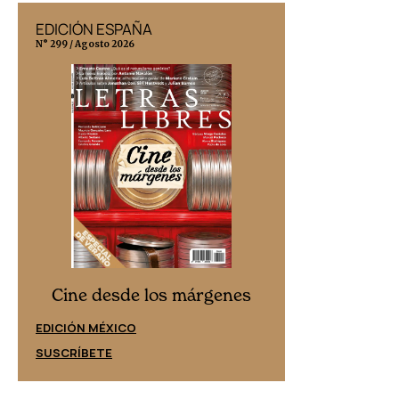
EDICIÓN ESPAÑA
EDICIÓN MÉX
N° 299 / Agosto 2026
N° 332 / Agosto 202
Cine desd
Cine desde los márgenes
EDICIÓN ESPAÑ
EDICIÓN MÉXICO
SUSCRÍBETE
SUSCRÍBETE