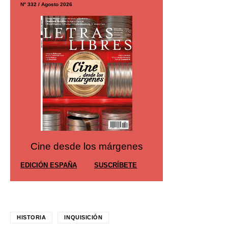
N° 332 / Agosto 2026
N° 299 / Agosto 2026
Cine desde los márgenes
Cine desd
EDICIÓN ESPAÑA
SUSCRÍBETE
EDICIÓN MÉXIC
HISTORIA
INQUISICIÓN