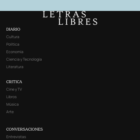
DIARIO
Cultura
Política
Economía
Ciencia y Tecnología
Literatura
CRITICA
Cine y TV
Libros
Música
Arte
CONVERSACIONES
Entrevistas