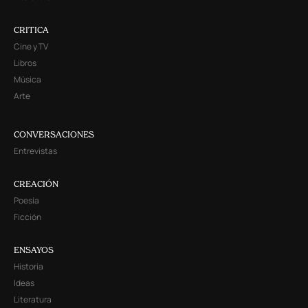
CRITICA
Cine y TV
Libros
Música
Arte
CONVERSACIONES
Entrevistas
CREACIÓN
Poesía
Ficción
ENSAYOS
Historia
Ideas
Literatura