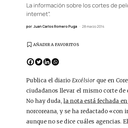
La información sobre los cortes de pelo
internet”.
por
Juan Carlos Romero Puga
28 marzo 2014
AÑADIR A FAVORITOS
EDICIÓN ESPAÑA
N° 299 / Agosto 2026
Publica el diario
Excélsior
que en Core
ciudadanos llevar el mismo corte de 
No hay duda,
la nota está fechada e
norcoreana, y se ha redactado «con 
aunque no se dice cuáles agencias. E