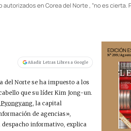
 autorizados en Corea del Norte , “no es cierta. 
EDICIÓN MÉXICO
EDICIÓN 
N° 332 / Agosto 2026
N° 299 / Agost
Añadir Letras Libres a Google
a del Norte se ha impuesto a los
cabello que su líder Kim Jong-un.
n Pyongyang
, la capital
información de agencias»,
l despacho informativo, explica