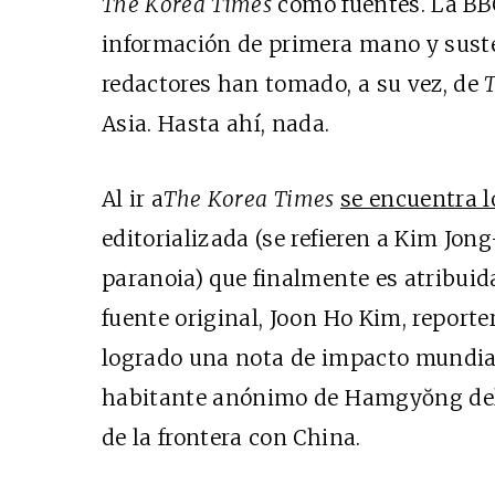
The Korea Times
como fuentes. La BB
información de primera mano y sus
redactores han tomado, a su vez, de
Asia. Hasta ahí, nada.
Al ir a
The Korea Times
se encuentra 
editorializada (se refieren a Kim Jon
paranoia) que finalmente es atribuida 
fuente original, Joon Ho Kim, reporte
logrado una nota de impacto mundial
habitante anónimo de Hamgyŏng del 
de la frontera con China.