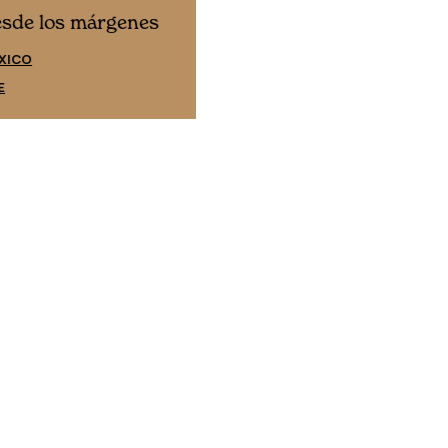
Cine desde los márgene
esde los márgenes
EDICIÓN ESPAÑA
XICO
SUSCRÍBETE
E