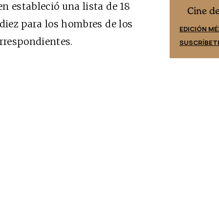
n estableció una lista de 18
Cine desde los márgenes
es
Cine d
 diez para los hombres de los
EDICIÓN ESPAÑA
EDICIÓN MÉ
orrespondientes.
SUSCRÍBETE
SUSCRÍBET