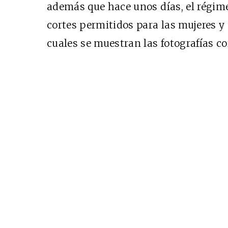
además que hace unos días, el régime
Cine desde los márgen
cortes permitidos para las mujeres y
EDICIÓN MÉXICO
cuales se muestran las fotografías c
SUSCRÍBETE