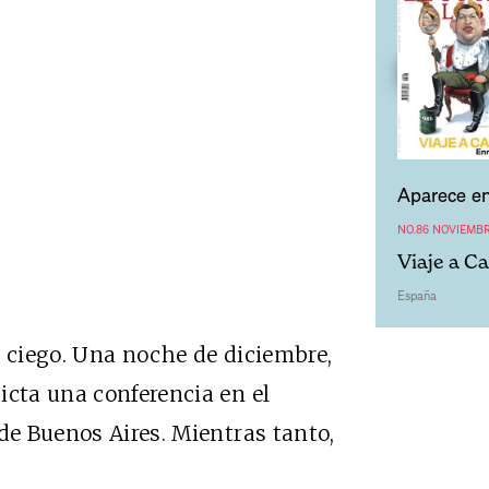
Aparece en
NO.86 NOVIEMBR
Viaje a C
España
o ciego. Una noche de diciembre,
icta una conferencia en el
de Buenos Aires. Mientras tanto,