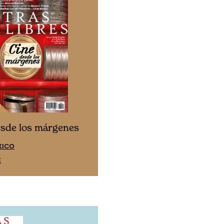
Cine desde los márgen
esde los márgenes
EDICIÓN ESPAÑA
XICO
SUSCRÍBETE
E