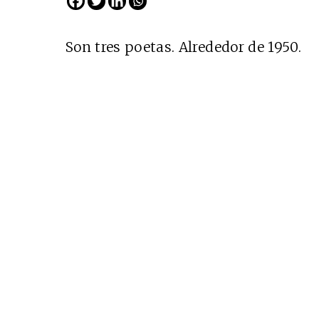
Son tres poetas. Alrededor de 1950.
Cine desde los márgene
EDICIÓN MÉXICO
SUSCRÍBETE