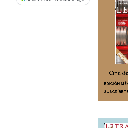
Cine desde los márgenes
s
Cine d
EDICIÓN ESPAÑA
EDICIÓN MÉ
SUSCRÍBETE
SUSCRÍBET