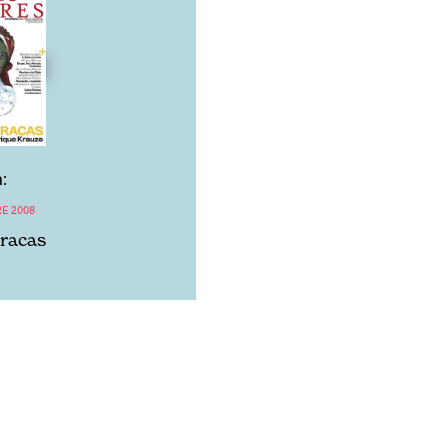
:
E 2008
aracas