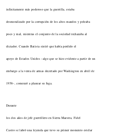
infinitamente más poderoso que la guerrilla, estaba
desmoralizado por la corrupción de los altos mandos y peleaba
poco y mal, mientras el conjunto de la sociedad rechazaba al
dictador. Cuando Batista sintió que había perdido el
apoyo de Estados Unidos –algo que se hizo evidente a partir de un
embargo a la venta de armas decretado por Washington en abril de
1958–, comenzó a planear su fuga.
Durante
los dos años de jefe guerrillero en Sierra Maestra, Fidel
Castro se labró una leyenda que tuvo su primer momento estelar