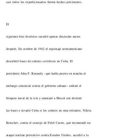
casi todos los expedicionarios fueron hechos prisioneros.
El
siguiente hito histórico sucedió apenas dieciocho meses
después. En octubre de 1962 el espionaje norteamericano
descubrió bases de cohetes soviéticos en Cuba. El
presidente John F. Kennedy –que había puesto en marcha el
embargo comercial contra el gobierno cubano– ordenó el
bloqueo naval de la isla y amenazó a Moscú con destruir
las bases e invadir Cuba si los cohetes no eran retirados. Nikita
Kruschev, contra el consejo de Fidel Castro, que recomendó un
ataque nuclear preventivo contra Estados Unidos, accedió a la