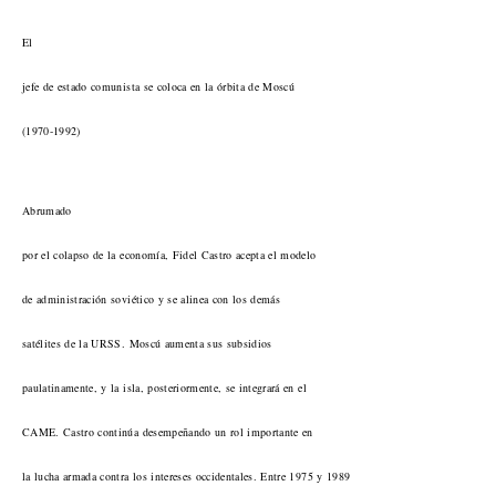
El
jefe de estado comunista se coloca en la órbita de Moscú
(1970-1992)
Abrumado
por el colapso de la economía, Fidel Castro acepta el modelo
de administración soviético y se alinea con los demás
satélites de la URSS. Moscú aumenta sus subsidios
paulatinamente, y la isla, posteriormente, se integrará en el
CAME. Castro continúa desempeñando un rol importante en
la lucha armada contra los intereses occidentales. Entre 1975 y 1989