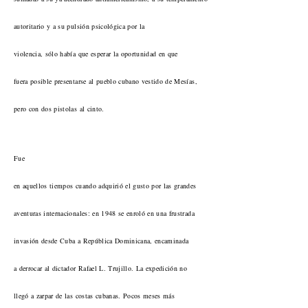
autoritario y a su pulsión psicológica por la
violencia, sólo había que esperar la oportunidad en que
fuera posible presentarse al pueblo cubano vestido de Mesías,
pero con dos pistolas al cinto.
Fue
en aquellos tiempos cuando adquirió el gusto por las grandes
aventuras internacionales: en 1948 se enroló en una frustrada
invasión desde Cuba a República Dominicana, encaminada
a derrocar al dictador Rafael L. Trujillo. La expedición no
llegó a zarpar de las costas cubanas. Pocos meses más