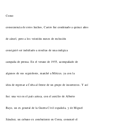
Como
consecuencia de estos hechos, Castro fue condenado a quince años
de cárcel, pero a los veintiún meses de reclusión
consiguió ser indultado a resultas de una enérgica
campaña de prensa. En el verano de 1955, acompañado de
algunos de sus seguidores, marchó a México, ya con la
idea de regresar a Cuba al frente de un grupo de insurrectos. Y así
fue: una vez en el país azteca, con el auxilio de Alberto
Bayo, un ex general de la Guerra Civil española, y de Miguel
Sánchez, un cubano ex combatiente en Corea, comenzó el