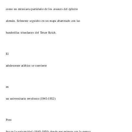
como un entusiasta partidario de los avances del ejército
alemán, fielmente seguidos en un mapa abarrotado con las
banderillas triunfantes del Tercer Reich.
El
adolescente atlético se convierte
en
un universitario revoltoso (1945-1952)
Pero
fue en la universidad (1945-1950) donde por primera vez la prensa