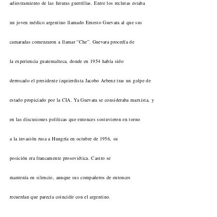
adiestramiento de las futuras guerrillas. Entre los reclutas estaba
un joven médico argentino llamado Ernesto Guevara al que sus
camaradas comenzaron a llamar “Che”. Guevara procedía de
la experiencia guatemalteca, donde en 1954 había sido
derrocado el presidente izquierdista Jacobo Arbenz tras un golpe de
estado propiciado por la CIA. Ya Guevara se consideraba marxista, y
en las discusiones políticas que entonces sostuvieron en torno
a la invasión rusa a Hungría en octubre de 1956, su
posición era francamente prosoviética. Castro se
mantenía en silencio, aunque sus compañeros de entonces
recuerdan que parecía coincidir con el argentino.