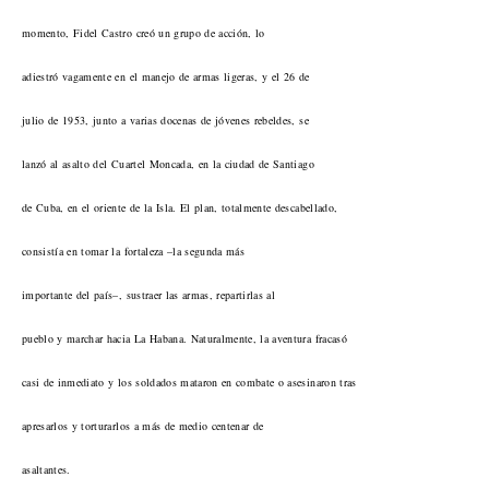
momento, Fidel Castro creó un grupo de acción, lo
adiestró vagamente en el manejo de armas ligeras, y el 26 de
julio de 1953, junto a varias docenas de jóvenes rebeldes, se
lanzó al asalto del Cuartel Moncada, en la ciudad de Santiago
de Cuba, en el oriente de la Isla. El plan, totalmente descabellado,
consistía en tomar la fortaleza –la segunda más
importante del país–, sustraer las armas, repartirlas al
pueblo y marchar hacia La Habana. Naturalmente, la aventura fracasó
casi de inmediato y los soldados mataron en combate o asesinaron tras
apresarlos y torturarlos a más de medio centenar de
asaltantes.