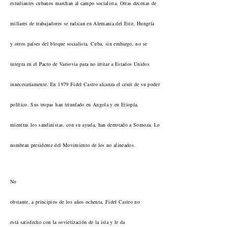
estudiantes cubanos marchan al campo socialista. Otras decenas de
millares de trabajadores se radican en Alemania del Este, Hungría
y otros países del bloque socialista. Cuba, sin embargo, no se
integra en el Pacto de Varsovia para no irritar a Estados Unidos
innecesariamente. En 1979 Fidel Castro alcanza el cenit de su poder
político. Sus tropas han triunfado en Angola y en Etiopía,
mientras los sandinistas, con su ayuda, han derrotado a Somoza. Lo
nombran presidente del Movimiento de los no alineados.
No
obstante, a principios de los años ochenta, Fidel Castro no
está satisfecho con la sovietización de la isla y le da