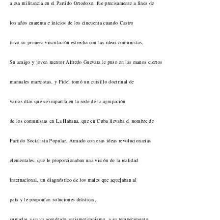
a esa militancia en el Partido Ortodoxo, fue precisamente a fines de
los años cuarenta e inicios de los cincuenta cuando Castro
tuvo su primera vinculación estrecha con las ideas comunistas.
Su amigo y joven mentor Alfredo Guevara le puso en las manos ciertos
manuales marxistas, y Fidel tomó un cursillo doctrinal de
varios días que se impartía en la sede de la agrupación
de los comunistas en La Habana, que en Cuba llevaba el nombre de
Partido Socialista Popular. Armado con esas ideas revolucionarias
elementales, que le proporcionaban una visión de la realidad
internacional, un diagnóstico de los males que aquejaban al
país y le proponían soluciones drásticas,
sumadas a su ya acendrado antiamericanismo, a su temperamento