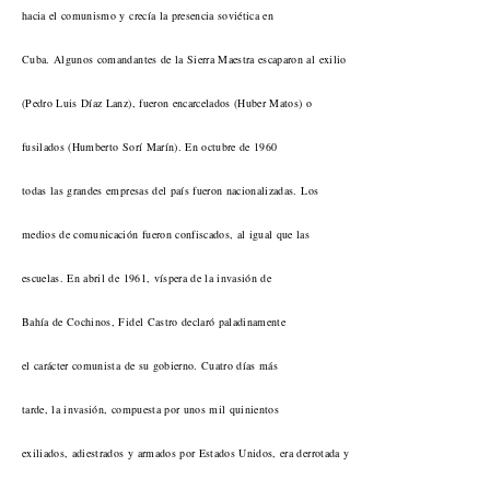
hacia el comunismo y crecía la presencia soviética en
Cuba. Algunos comandantes de la Sierra Maestra escaparon al exilio
(Pedro Luis Díaz Lanz), fueron encarcelados (Huber Matos) o
fusilados (Humberto Sorí Marín). En octubre de 1960
todas las grandes empresas del país fueron nacionalizadas. Los
medios de comunicación fueron confiscados, al igual que las
escuelas. En abril de 1961, víspera de la invasión de
Bahía de Cochinos, Fidel Castro declaró paladinamente
el carácter comunista de su gobierno. Cuatro días más
tarde, la invasión, compuesta por unos mil quinientos
exiliados, adiestrados y armados por Estados Unidos, era derrotada y