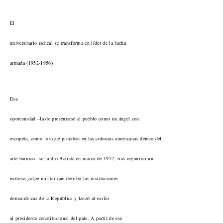
El
universitario radical se transforma en líder de la lucha
armada (1952-1956)
Esa
oportunidad –la de presentarse al pueblo como un ángel con
escopeta, como los que pintaban en las colonias americanas dentro del
arte barroco– se la dio Batista en marzo de 1952, tras organizar un
exitoso golpe militar que derribó las instituciones
democráticas de la República y lanzó al exilio
al presidente constitucional del país. A partir de ese