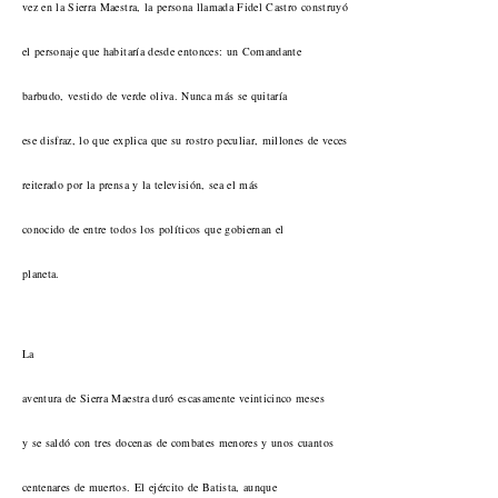
vez en la Sierra Maestra, la persona llamada Fidel Castro construyó
el personaje que habitaría desde entonces: un Comandante
barbudo, vestido de verde oliva. Nunca más se quitaría
ese disfraz, lo que explica que su rostro peculiar, millones de veces
reiterado por la prensa y la televisión, sea el más
conocido de entre todos los políticos que gobiernan el
planeta.
La
aventura de Sierra Maestra duró escasamente veinticinco meses
y se saldó con tres docenas de combates menores y unos cuantos
centenares de muertos. El ejército de Batista, aunque