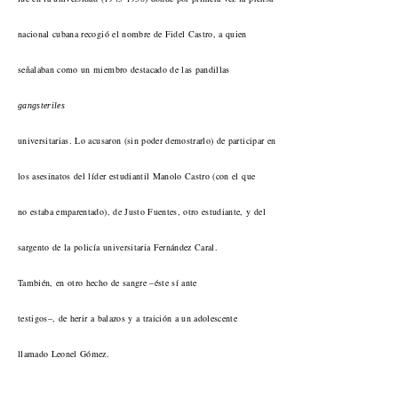
nacional cubana recogió el nombre de Fidel Castro, a quien
señalaban como un miembro destacado de las pandillas
gangsteriles
universitarias. Lo acusaron (sin poder demostrarlo) de participar en
los asesinatos del líder estudiantil Manolo Castro (con el que
no estaba emparentado), de Justo Fuentes, otro estudiante, y del
sargento de la policía universitaria Fernández Caral.
También, en otro hecho de sangre –éste sí ante
testigos–, de herir a balazos y a traición a un adolescente
llamado Leonel Gómez.