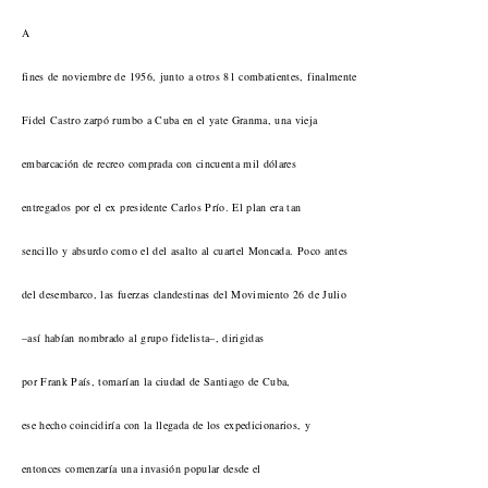
A
fines de noviembre de 1956, junto a otros 81 combatientes, finalmente
Fidel Castro zarpó rumbo a Cuba en el yate Granma, una vieja
embarcación de recreo comprada con cincuenta mil dólares
entregados por el ex presidente Carlos Prío. El plan era tan
sencillo y absurdo como el del asalto al cuartel Moncada. Poco antes
del desembarco, las fuerzas clandestinas del Movimiento 26 de Julio
–así habían nombrado al grupo fidelista–, dirigidas
por Frank País, tomarían la ciudad de Santiago de Cuba,
ese hecho coincidiría con la llegada de los expedicionarios, y
entonces comenzaría una invasión popular desde el