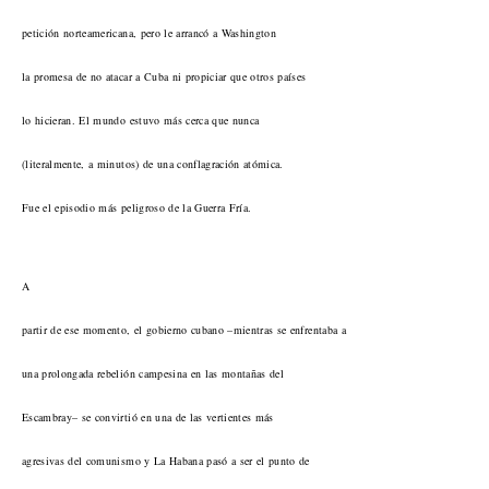
petición norteamericana, pero le arrancó a Washington
la promesa de no atacar a Cuba ni propiciar que otros países
lo hicieran. El mundo estuvo más cerca que nunca
(literalmente, a minutos) de una conflagración atómica.
Fue el episodio más peligroso de la Guerra Fría.
A
partir de ese momento, el gobierno cubano –mientras se enfrentaba a
una prolongada rebelión campesina en las montañas del
Escambray– se convirtió en una de las vertientes más
agresivas del comunismo y La Habana pasó a ser el punto de