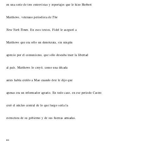
en una serie de tres entrevistas y reportajes que le hizo Herbert
Matthews, veterano periodista de
The
. En esos textos, Fidel le aseguró a
New York Times
Matthews que era sólo un demócrata, sin ningún
aprecio por el comunismo, que sólo deseaba traer la libertad
al país. Matthews lo creyó, como una década
antes había creído a Mao cuando éste le dijo que
apenas era un reformador agrario. En todo caso, en ese periodo Castro
creó el núcleo central de lo que luego sería la
estructura de su gobierno y de sus fuerzas armadas.
El