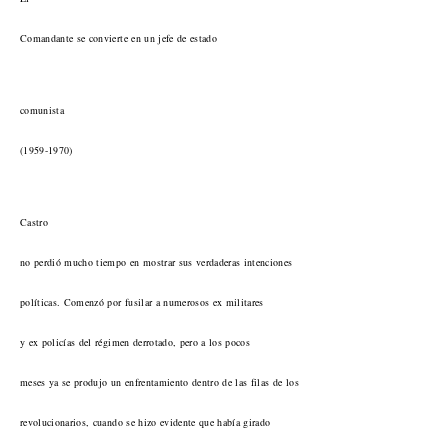
Comandante se convierte en un jefe de estado
comunista
(1959-1970)
Castro
no perdió mucho tiempo en mostrar sus verdaderas intenciones
políticas. Comenzó por fusilar a numerosos ex militares
y ex policías del régimen derrotado, pero a los pocos
meses ya se produjo un enfrentamiento dentro de las filas de los
revolucionarios, cuando se hizo evidente que había girado