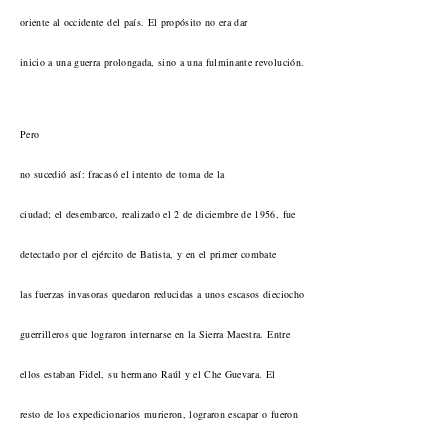
oriente al occidente del país. El propósito no era dar
inicio a una guerra prolongada, sino a una fulminante revolución.
Pero
no sucedió así: fracasó el intento de toma de la
ciudad; el desembarco, realizado el 2 de diciembre de 1956, fue
detectado por el ejército de Batista, y en el primer combate
las fuerzas invasoras quedaron reducidas a unos escasos dieciocho
guerrilleros que lograron internarse en la Sierra Maestra. Entre
ellos estaban Fidel, su hermano Raúl y el Che Guevara. El
resto de los expedicionarios murieron, lograron escapar o fueron