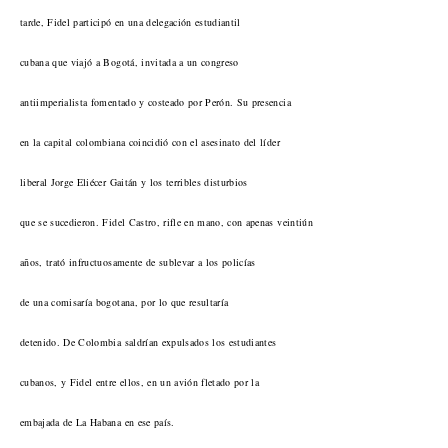
tarde, Fidel participó en una delegación estudiantil
cubana que viajó a Bogotá, invitada a un congreso
antiimperialista fomentado y costeado por Perón. Su presencia
en la capital colombiana coincidió con el asesinato del líder
liberal Jorge Eliécer Gaitán y los terribles disturbios
que se sucedieron. Fidel Castro, rifle en mano, con apenas veintiún
años, trató infructuosamente de sublevar a los policías
de una comisaría bogotana, por lo que resultaría
detenido. De Colombia saldrían expulsados los estudiantes
cubanos, y Fidel entre ellos, en un avión fletado por la
embajada de La Habana en ese país.