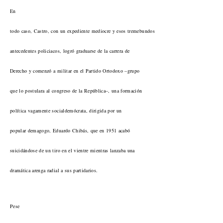
En
todo caso, Castro, con un expediente mediocre y esos tremebundos
antecedentes policiacos, logró graduarse de la carrera de
Derecho y comenzó a militar en el Partido Ortodoxo –grupo
que lo postulara al congreso de la República–, una formación
política vagamente socialdemócrata, dirigida por un
popular demagogo, Eduardo Chibás, que en 1951 acabó
suicidándose de un tiro en el vientre mientras lanzaba una
dramática arenga radial a sus partidarios.
Pese