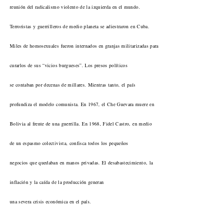
reunión del radicalismo violento de la izquierda en el mundo.
Terroristas y guerrilleros de medio planeta se adiestraron en Cuba.
Miles de homosexuales fueron internados en granjas militarizadas para
curarlos de sus “vicios burgueses”. Los presos políticos
se contaban por decenas de millares. Mientras tanto, el país
profundiza el modelo comunista. En 1967, el Che Guevara muere en
Bolivia al frente de una guerrilla. En 1968, Fidel Castro, en medio
de un espasmo colectivista, confisca todos los pequeños
negocios que quedaban en manos privadas. El desabastecimiento, la
inflación y la caída de la producción generan
una severa crisis económica en el país.