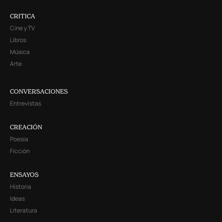
CRITICA
Cine y TV
Libros
Música
Arte
CONVERSACIONES
Entrevistas
CREACIÓN
Poesía
Ficción
ENSAYOS
Historia
Ideas
Literatura