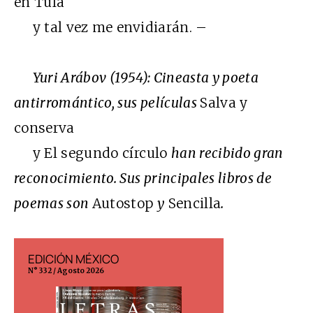
en Tula
y tal vez me envidiarán. –
Yuri Arábov
(1954): Cineasta y poeta
antirromántico, sus películas
Salva y
conserva
y El segundo círculo
han recibido gran
reconocimiento. Sus principales libros de
poemas son
Autostop
y
Sencilla
.
EDICIÓN MÉXICO
EDICIÓN ESP
N° 332 / Agosto 2026
N° 299 / Agosto 202