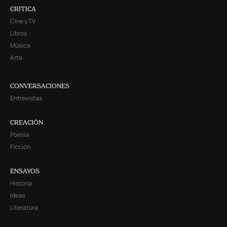
CRITICA
Cine y TV
Libros
Música
Arte
CONVERSACIONES
Entrevistas
CREACIÓN
Poesía
Ficción
ENSAYOS
Historia
Ideas
Literatura