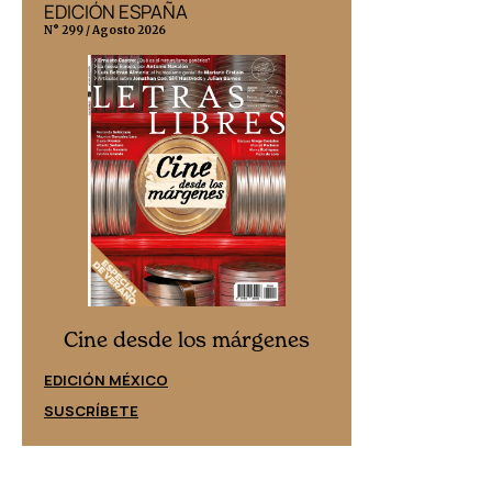
EDICIÓN ESPAÑA
EDICIÓN MÉX
N° 299 / Agosto 2026
N° 332 / Agosto 202
Cine desd
Cine desde los márgenes
EDICIÓN ESPAÑ
EDICIÓN MÉXICO
SUSCRÍBETE
SUSCRÍBETE