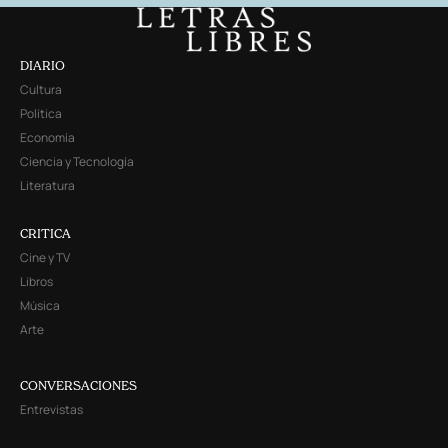
DIARIO
Cultura
Política
Economía
Ciencia y Tecnología
Literatura
CRITICA
Cine y TV
Libros
Música
Arte
CONVERSACIONES
Entrevistas