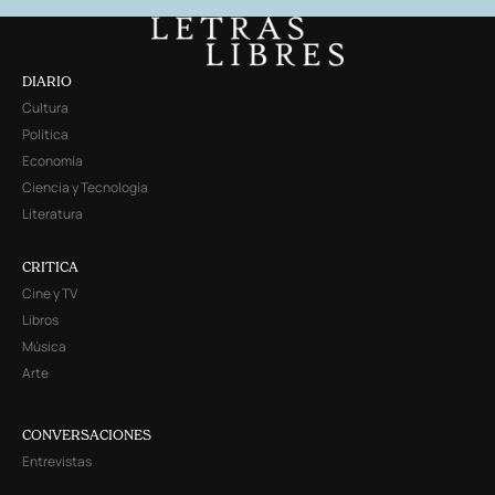
DIARIO
Cultura
Política
Economía
Ciencia y Tecnología
Literatura
CRITICA
Cine y TV
Libros
Música
Arte
CONVERSACIONES
Entrevistas