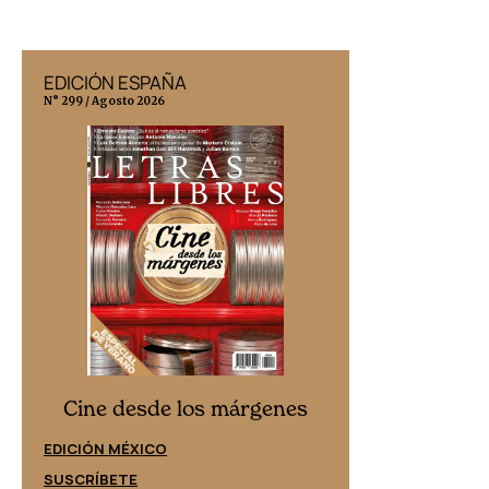
EDICIÓN ESPAÑA
EDICIÓN MÉX
N° 299 / Agosto 2026
N° 332 / Agosto 202
Cine desd
Cine desde los márgenes
EDICIÓN ESPAÑ
EDICIÓN MÉXICO
SUSCRÍBETE
SUSCRÍBETE