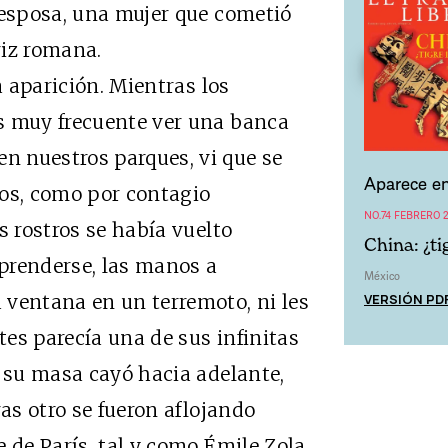
 esposa, una mujer que cometió
iz romana.
aparición. Mientras los
s muy frecuente ver una banca
 nuestros parques, vi que se
Aparece en
os, como por contagio
NO.74 FEBRERO 
s rostros se había vuelto
China: ¿ti
prenderse, las manos a
México
VERSIÓN PD
 ventana en un terremoto, ni les
es parecía una de sus infinitas
, su masa cayó hacia adelante,
ras otro se fueron aflojando
 de París, tal y como Émile Zola