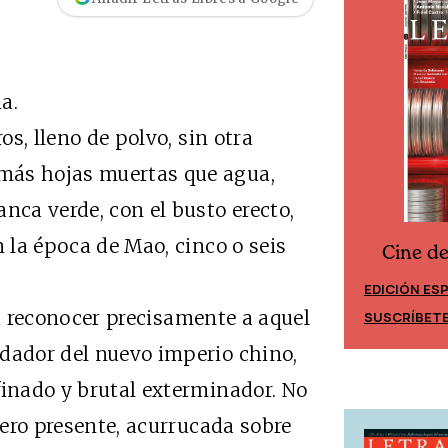
a.
, lleno de polvo, sin otra
más hojas muertas que agua,
nca verde, con el busto erecto,
n la época de Mao, cinco o seis
Cine d
Cine desde los márgenes
EDICIÓN ES
EDICIÓN MÉXICO
a reconocer precisamente a aquel
SUSCRÍBET
SUSCRÍBETE
ndador del nuevo imperio chino,
finado y brutal exterminador. No
 pero presente, acurrucada sobre