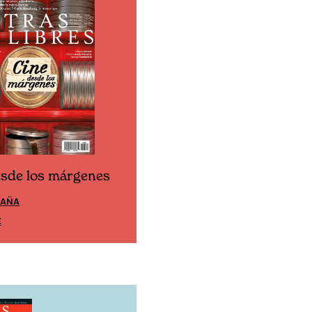
esde los márgenes
Cine desde los márgen
PAÑA
EDICIÓN MÉXICO
E
SUSCRÍBETE