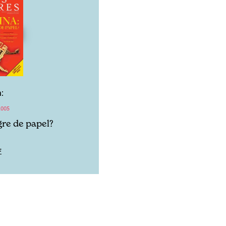
:
2005
gre de papel?
F