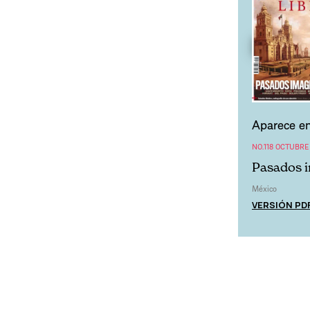
Aparece en
NO.118 OCTUBRE
Pasados i
México
VERSIÓN PD