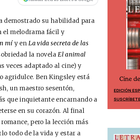
ha demostrado su habilidad para
n el melodrama fácil y
in mí
y en
La vida secreta de las
n sobriedad la novela
El animal
s veces adaptado al cine) y
 agridulce. Ben Kingsley está
Cine d
Cine desde los márgenes
sh, un maestro sesentón,
EDICIÓN ES
EDICIÓN MÉXICO
 más que inquietante encarnando a
SUSCRÍBET
SUSCRÍBETE
erse en su corazón. Al final
 romance, pero la lección más
lo todo de la vida y estar a