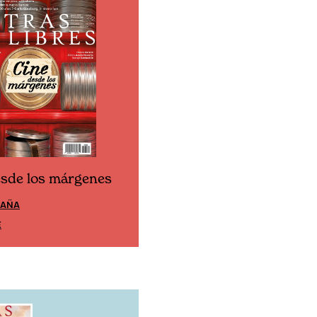
esde los márgenes
Cine desde los márgen
PAÑA
EDICIÓN MÉXICO
E
SUSCRÍBETE