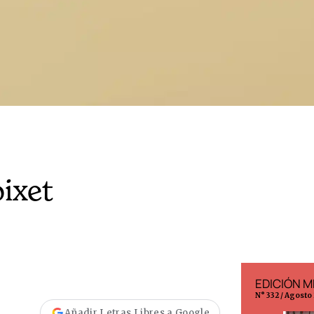
oixet
EDICIÓN ESPAÑA
EDICIÓN M
N° 299 / Agosto 2026
N° 332 / Agosto
Añadir Letras Libres a Google