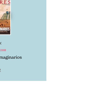
:
 2008
maginarios
F