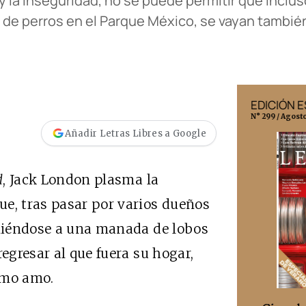
 y la inseguridad, no se puede permitir que incl
e perros en el Parque México, se vayan también
EDICIÓN MÉXICO
EDICIÓN 
N° 332 / Agosto 2026
N° 299 / Agost
Añadir Letras Libres a Google
d
, Jack London plasma la
ue, tras pasar por varios dueños
uniéndose a una manada de lobos
regresar al que fuera su hogar,
imo amo.