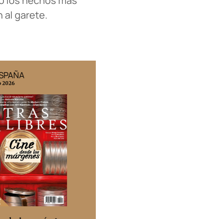
uso los hechos más
 al garete.
ESPAÑA
EDICIÓN MÉXICO
o 2026
N° 332 / Agosto 2026