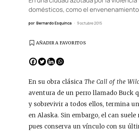
En una ciudad azotada por la violencia
domésticos, como el envenenamiento d
por
Bernardo Esquinca
9 octubre 2015
AÑADIR A FAVORITOS
EDICIÓN ESPAÑA
N° 299 / Agosto 2026
En su obra clásica
The Call of the Wil
aventura de un perro llamado Buck q
y sobrevivir a todos ellos, termina 
en Alaska. Sin embargo, el can suele 
pues conserva un vínculo con su últ