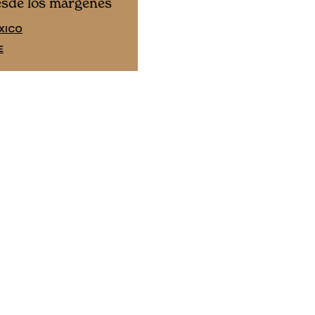
Cine desde los márgene
esde los márgenes
EDICIÓN ESPAÑA
XICO
SUSCRÍBETE
E