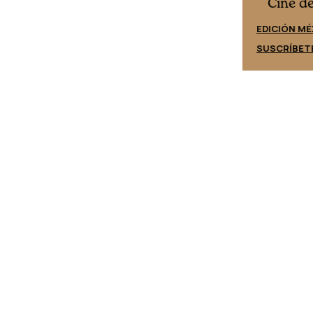
Cine desde los márgenes
es
Cine d
EDICIÓN ESPAÑA
EDICIÓN MÉ
SUSCRÍBETE
SUSCRÍBET