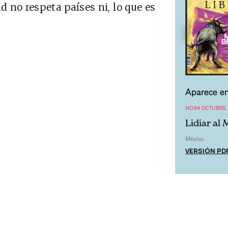
 no respeta países ni, lo que es
Aparece en
NO.94 OCTUBRE 
Lidiar al
México
VERSIÓN PD