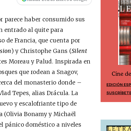
ror parece haber consumido sus
an entrado al quite para
so de Francia, que cuenta por
sion
) y Christophe Gans (
Silent
tes Moreau y Palud. Inspirada en
osques que rodean a Snagov,
Cine d
Cine desde los márgenes
cerca del monasterio donde –
EDICIÓN ES
EDICIÓN MÉXICO
Vlad Tepes, alias Drácula. La
SUSCRÍBET
SUSCRÍBETE
nuevo y escalofriante tipo de
a (Olivia Bonamy y Michaël
 el pánico doméstico a niveles