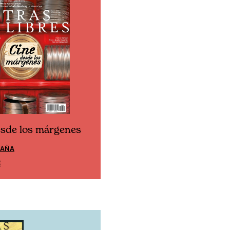
esde los márgenes
Cine desde los márgen
PAÑA
EDICIÓN MÉXICO
E
SUSCRÍBETE