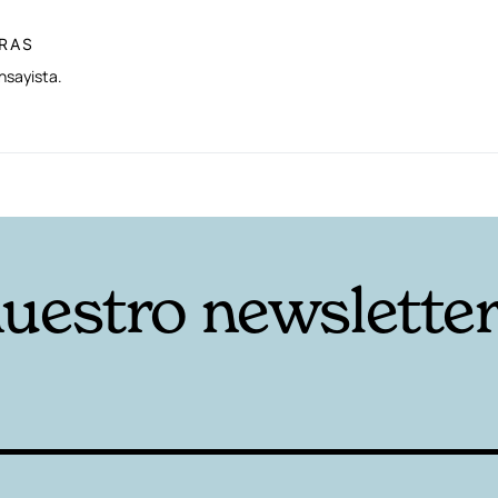
IRAS
nsayista.
nuestro newslette