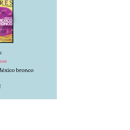
:
2006
 México bronco
F