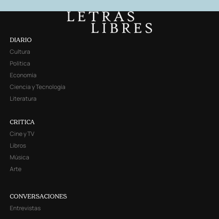
DIARIO
Cultura
Política
Economía
Ciencia y Tecnología
Literatura
CRITICA
Cine y TV
Libros
Música
Arte
CONVERSACIONES
Entrevistas