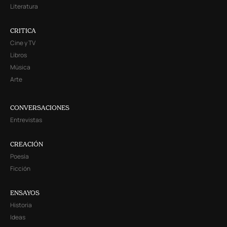
Literatura
CRITICA
Cine y TV
Libros
Música
Arte
CONVERSACIONES
Entrevistas
CREACIÓN
Poesía
Ficción
ENSAYOS
Historia
Ideas