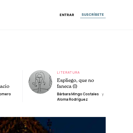
SUSCRÍBETE
ENTRAR
LITERATURA
Espliego, que no
lacio
faneca (I)
Romero
Bárbara Mingo Costales
y
Aloma Rodríguez