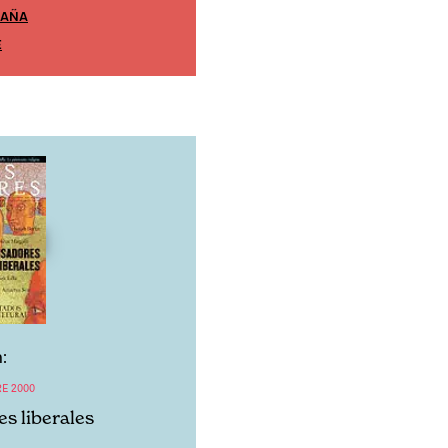
PAÑA
EDICIÓN MÉXICO
E
SUSCRÍBETE
:
E 2000
s liberales