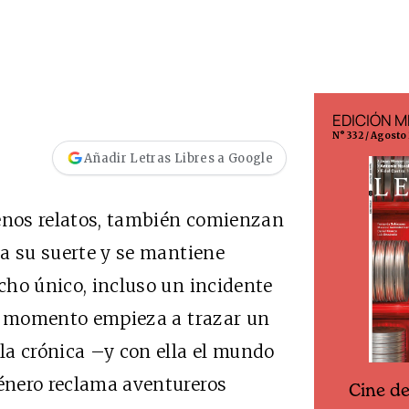
EDICIÓN ESPAÑA
EDICIÓN M
N° 299 / Agosto 2026
N° 332 / Agosto
Añadir Letras Libres a Google
uenos relatos, también comienzan
sca su suerte y se mantiene
echo único, incluso un incidente
ese momento empieza a trazar un
la crónica –y con ella el mundo
género reclama aventureros
Cine d
Cine desde los márgenes