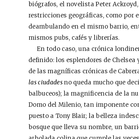
biógrafos, el novelista Peter Ackroyd
restricciones geográficas, como por 
deambulando en el mismo barrio, ent
mismos pubs, cafés y librerías.
En todo caso, una crónica londinens
definido: los esplendores de Chelse
de las magníficas crónicas de Cabrer
las ciudades
no queda mucho que deci
balbuceos); la magnificencia de la nue
Domo del Milenio, tan imponente como
puesto a Tony Blair; la belleza indes
bosque que lleva su nombre, un barri
arbolada colina que cumple las veces