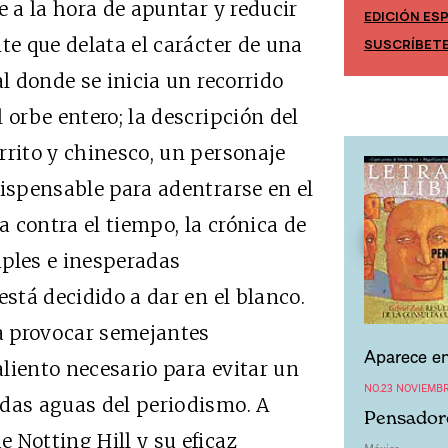
e a la hora de apuntar y reducir
EDICIÓN ES
EDICIÓN MÉXICO
te que delata el carácter de una
SUSCRÍBET
SUSCRÍBETE
al donde se inicia un recorrido
 orbe entero; la descripción del
rrito y chinesco, un personaje
dispensable para adentrarse en el
a contra el tiempo, la crónica de
iples e inesperadas
está decidido a dar en el blanco.
 provocar semejantes
Aparece en
liento necesario para evitar un
NO.23 NOVIEMBR
adas aguas del periodismo. A
Pensadore
 Notting Hill y su eficaz