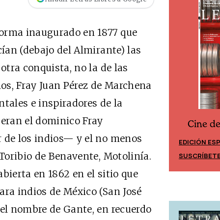
forma inaugurado en 1877 que
cían (debajo del Almirante) las
otra conquista, no la de las
llos, Fray Juan Pérez de Marchena
tales e inspiradores de la
 eran el dominico Fray
Cine d
Cine desde los márgenes
r de los indios— y el no menos
EDICIÓN ES
EDICIÓN MÉXICO
 Toribio de Benavente, Motolinía.
SUSCRÍBET
SUSCRÍBETE
abierta en 1862 en el sitio que
ara indios de México (San José
 el nombre de Gante, en recuerdo