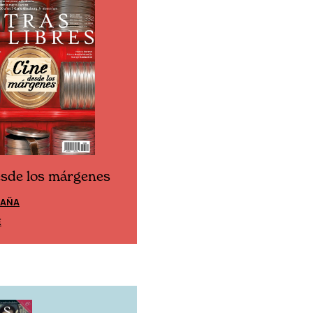
esde los márgenes
Cine desde los márgen
PAÑA
EDICIÓN MÉXICO
E
SUSCRÍBETE