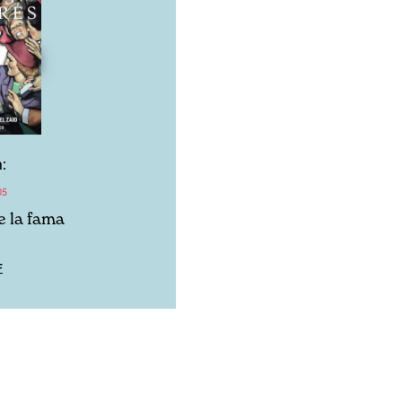
:
05
e la fama
F