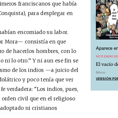
rimeros franciscanos que había
Conquista), para desplegar en
habían encomiado su labor.
r Mora— consistía en que
Aparece en
ero de hacerlos hombres, con lo
NO.73 ENERO 20
 ni lo otro.” Y ni aun ese fin se
El vacío d
smo de los indios —a juicio del
México
VERSIÓN PD
dolátrico y poco tenía que ver
fe verdadera: “Los indios, pues,
orden civil que en el religioso
 adoptado ni cristianos