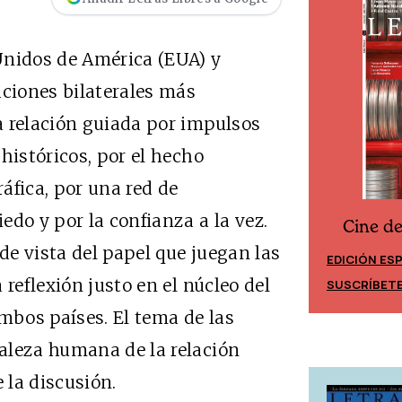
Unidos de América (EUA) y
aciones bilaterales más
a relación guiada por impulsos
históricos, por el hecho
áfica, por una red de
do y por la confianza a la vez.
Cine d
Cine desde los márgenes
 vista del papel que juegan las
EDICIÓN ES
EDICIÓN MÉXICO
 reflexión justo en el núcleo del
SUSCRÍBET
SUSCRÍBETE
ambos países. El tema de las
aleza humana de la relación
 la discusión.