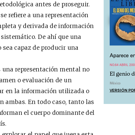
todológica antes de proseguir.
se refiere a una representación
pleta y derivada de información
 sistemático. De ahí que una
o sea capaz de producir una
Aparece en
NO.64 ABRIL 200
 una representación mental no
El genio d
examen o evaluación de un
México
VERSIÓN PD
ar en la información utilizada o
 en ambas. En todo caso, tanto las
nforman el cuerpo dominante del
ís.
explorar el papel que juega esta