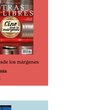
esde los márgenes
Cine desde los márgen
PAÑA
EDICIÓN MÉXICO
E
SUSCRÍBETE