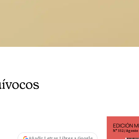
uívocos
EDICIÓN ESPAÑA
EDICIÓN M
N° 299 / Agosto 2026
N° 332 / Agosto
Añadir Letras Libres a Google