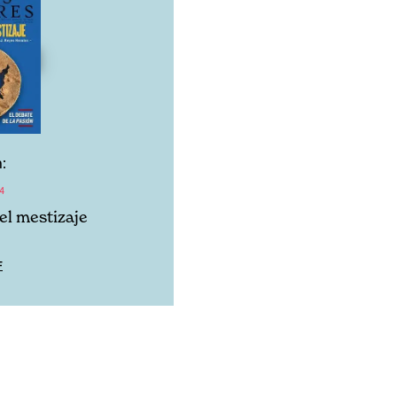
:
4
el mestizaje
F