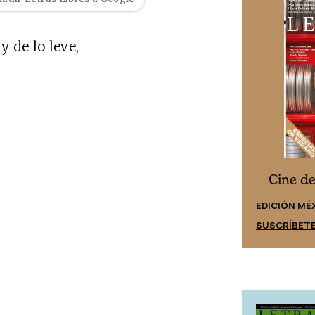
 de lo leve,
Cine desde los márgenes
s
Cine d
EDICIÓN ESPAÑA
EDICIÓN MÉ
SUSCRÍBETE
SUSCRÍBET