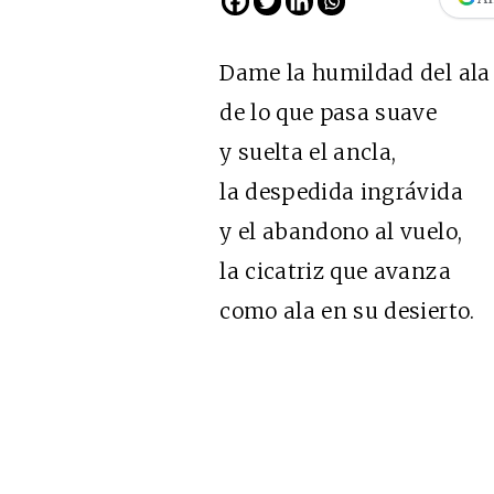
Dame la humildad del ala y
de lo que pasa suave
y suelta el ancla,
la despedida ingrávida
y el abandono al vuelo,
la cicatriz que avanza
Cine desde los márgene
como ala en su desierto.
EDICIÓN MÉXICO
SUSCRÍBETE