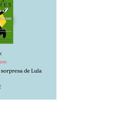
:
2003
a sorpresa de Lula
F