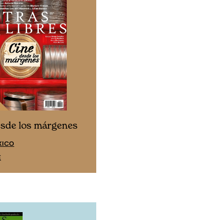
Cine desde los márgen
esde los márgenes
EDICIÓN ESPAÑA
XICO
SUSCRÍBETE
E