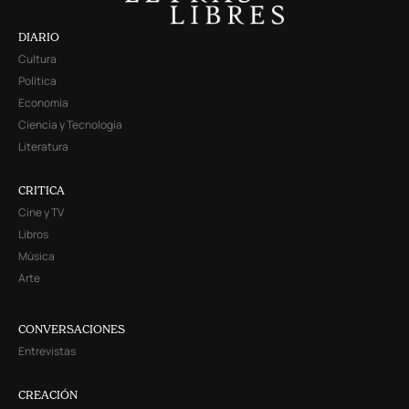
DIARIO
Cultura
Política
Economía
Ciencia y Tecnología
Literatura
CRITICA
Cine y TV
Libros
Música
Arte
CONVERSACIONES
Entrevistas
CREACIÓN