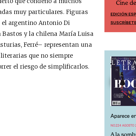
 cierto que condenó a muchos
Cine d
Cine desde los márgenes
nadas muy particulares. Figuras
EDICIÓN ES
EDICIÓN MÉXICO
 el argentino Antonio Di
SUSCRÍBET
SUSCRÍBETE
 Bastos y la chilena María Luisa
sturias, Ferré– representan una
 literarias que no siempre
rrer el riesgo de simplificarlos.
Aparece en
NO.224 AGOSTO 
A la somb