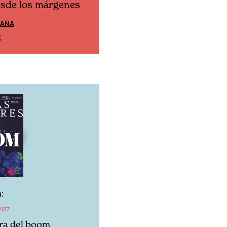
esde los márgenes
Cine desde los márgen
PAÑA
EDICIÓN MÉXICO
E
SUSCRÍBETE
:
2017
ra del boom