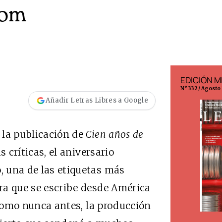
oom
EDICIÓN ESPAÑA
EDICIÓN M
N° 299 / Agosto 2026
N° 332 / Agosto
Añadir Letras Libres a Google
 la publicación de
Cien años de
s críticas, el aniversario
o, una de las etiquetas más
ura que se escribe desde América
como nunca antes, la producción