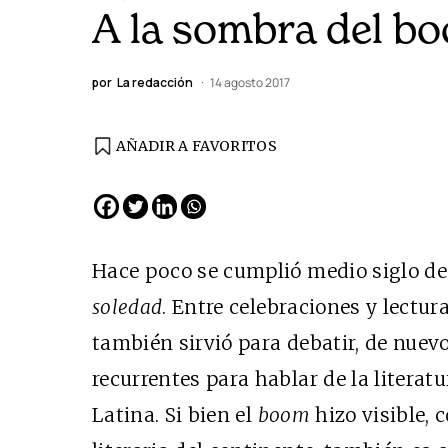
A la sombra del b
por
La redacción
14 agosto 2017
AÑADIR A FAVORITOS
Hace poco se cumplió
medio siglo de
soledad
. Entre celebraciones y lectura
también sirvió para debatir, de nuev
recurrentes para hablar de la literat
Latina. Si bien el
boom
hizo visible, 