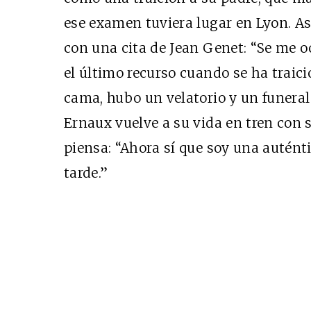
ese examen tuviera lugar en Lyon. A
Cine desde los márgene
con una cita de Jean Genet: “Se me oc
el último recurso cuando se ha traici
EDICIÓN MÉXICO
SUSCRÍBETE
cama, hubo un velatorio y un funeral
Ernaux vuelve a su vida en tren con su
piensa: “Ahora sí que soy una autén
tarde.”