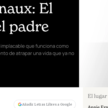
naux: El
el padre
e e implacable que funciona como
ento de atrapar una vida que ya no
El lugar
Añadir Letras Libres a Google
Annie Er