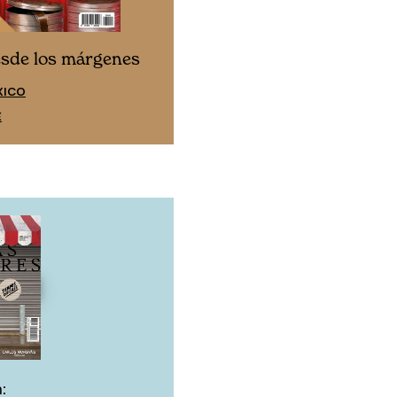
Cine desde los márgen
esde los márgenes
EDICIÓN ESPAÑA
XICO
SUSCRÍBETE
E
: