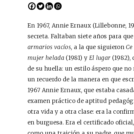
En 1967, Annie Ernaux (Lillebonne, 1
secreta. Faltaban siete años para qu
armarios vacíos
, a la que siguieron
Ce 
mujer helada
(1981) y
El lugar
(1982), 
EDICIÓN ESPAÑA
de su huella: un estilo áspero que no 
N° 299 / Agosto 2026
un recuerdo de la manera en que escri
1967 Annie Ernaux, que estaba casada
examen práctico de aptitud pedagógic
otra vida y a otra clase: era la confi
en burguesa. Era el certificado oficial
como una traición a su padre, que m