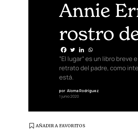
Annie Er
rostro d
“El lugar” es un libro brev
retrato del padre, como int
está.
por
Aloma Rodríguez
1 junio 2020
AÑADIR A FAVORITOS