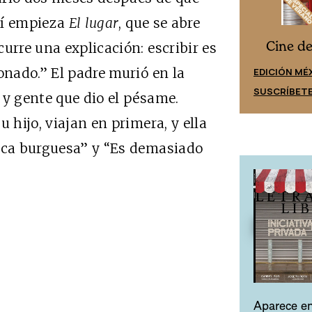
sí empieza
El lugar
, que se abre
Cine desde los márgenes
s
Cine d
urre una explicación: escribir es
EDICIÓN ESPAÑA
onado.” El padre murió en la
EDICIÓN MÉ
SUSCRÍBETE
SUSCRÍBET
 y gente que dio el pésame.
 hijo, viajan en primera, y ella
tica burguesa” y “Es demasiado
Aparece en