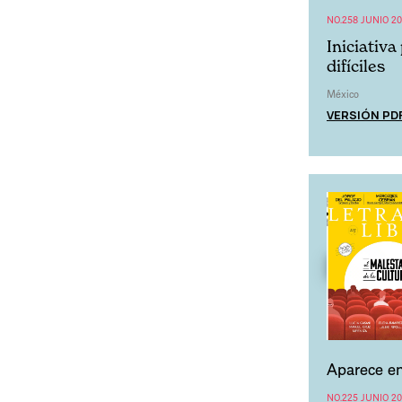
NO.258 JUNIO 2
Iniciativa
difíciles
México
VERSIÓN PD
Aparece en
NO.225 JUNIO 2