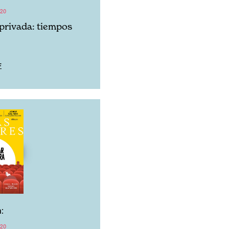
020
 privada: tiempos
F
:
020