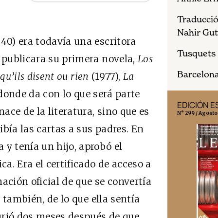
Traducció
Nahir Gut
940) era todavía una escritora
Tusquets
e publicara su primera novela,
Los
Barcelona,
qu’ils disent ou rien
(1977),
La
donde da con lo que será parte
EDICIÓN MÉXICO
EDICIÓN 
nace de la literatura, sino que es
N° 332 / Agosto 2026
N° 299 / Agosto
bía las cartas a sus padres. En
 y tenía un hijo, aprobó el
a. Era el certificado de acceso a
rmación oficial de que se convertía
, también, de lo que ella sentía
urió dos meses después de que