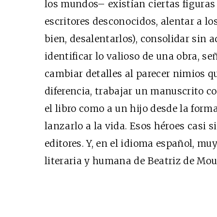
los mundos– existían ciertas figuras
escritores desconocidos, alentar a lo
bien, desalentarlos), consolidar sin 
identificar lo valioso de una obra, s
cambiar detalles al parecer nimios q
Cine desde los márgene
diferencia, trabajar un manuscrito c
EDICIÓN MÉXICO
el libro como a un hijo desde la form
SUSCRÍBETE
lanzarlo a la vida. Esos héroes casi
editores. Y, en el idioma español, m
literaria y humana de Beatriz de Mou