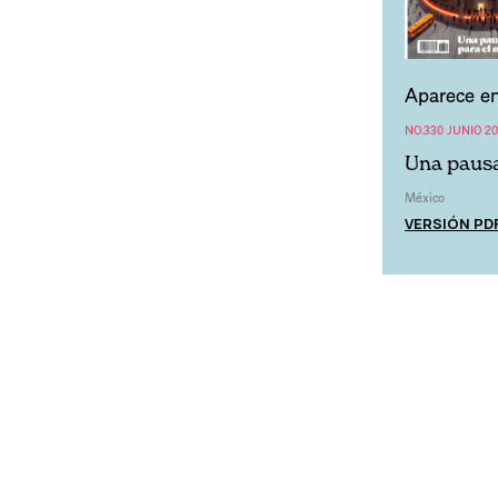
Aparece en
NO.330 JUNIO 2
Una paus
México
VERSIÓN PD