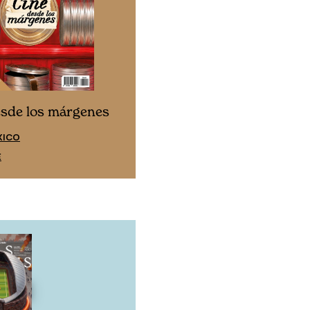
Cine desde los márgen
esde los márgenes
EDICIÓN ESPAÑA
XICO
SUSCRÍBETE
E