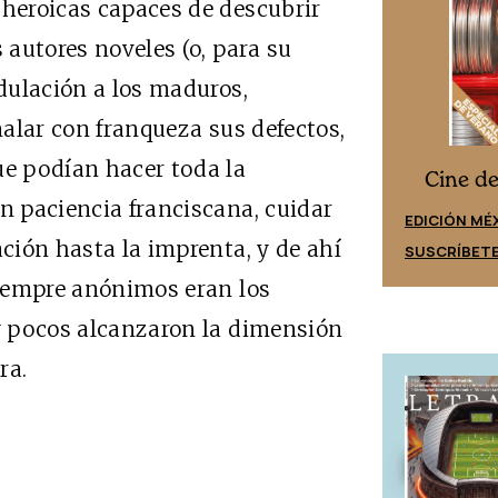
 heroicas capaces de descubrir
s autores noveles (o, para su
adulación a los maduros,
eñalar con franqueza sus defectos,
ue podían hacer toda la
Cine desde los márgenes
s
Cine d
on paciencia franciscana, cuidar
EDICIÓN ESPAÑA
EDICIÓN MÉ
ación hasta la imprenta, y de ahí
SUSCRÍBETE
SUSCRÍBET
 siempre anónimos eran los
uy pocos alcanzaron la dimensión
ra.