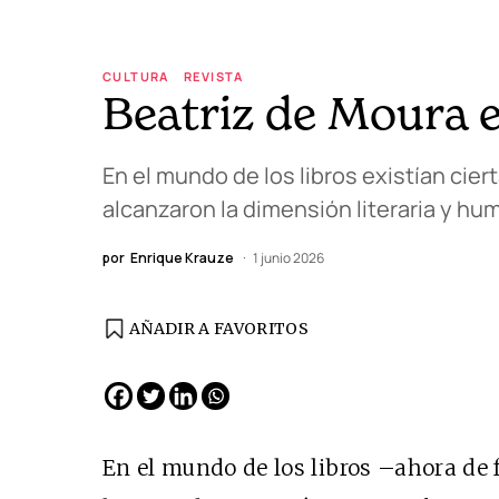
CULTURA
REVISTA
Beatriz de Moura e
En el mundo de los libros existían cier
alcanzaron la dimensión literaria y hu
por
Enrique Krauze
1 junio 2026
AÑADIR A FAVORITOS
EDICIÓN ESPAÑA
N° 299 / Agosto 2026
En el mundo de los libros –ahora de f