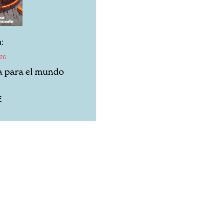
:
026
a para el mundo
F