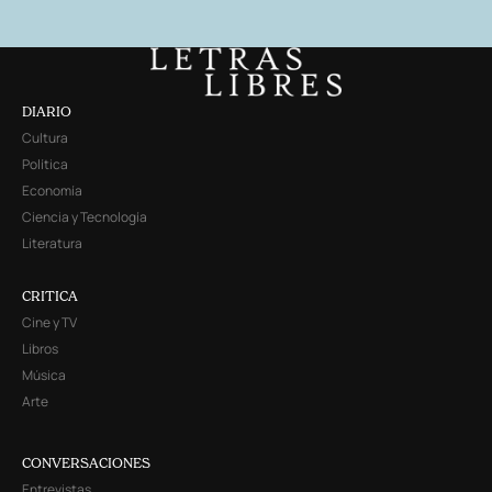
DIARIO
Cultura
Política
Economía
Ciencia y Tecnología
Literatura
CRITICA
Cine y TV
Libros
Música
Arte
CONVERSACIONES
Entrevistas