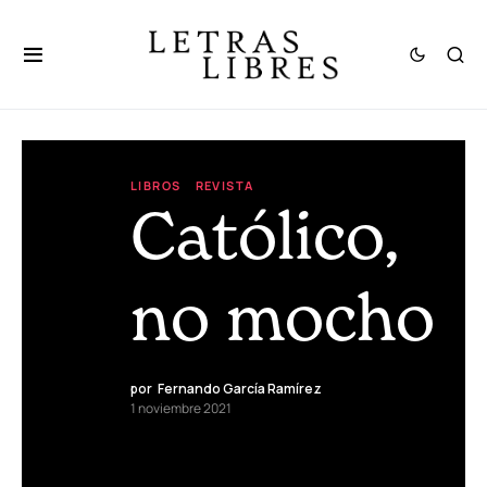
LIBROS
REVISTA
Católico,
no mocho
por
Fernando García Ramírez
1 noviembre 2021