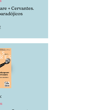
16
re + Cervantes.
aradójicos
F
:
16