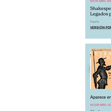
NO.175 ABRIL 20
Shakespea
Legados p
España
VERSIÓN PD
Aparece en
NO.208 ABRIL 20