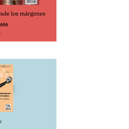
esde los márgenes
Cine desde los márgen
PAÑA
EDICIÓN MÉXICO
E
SUSCRÍBETE
: