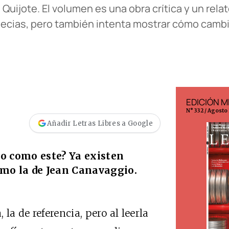
 Quijote. El volumen es una obra crítica y un rela
ripecias, pero también intenta mostrar cómo cambi
EDICIÓN ESPAÑA
EDICIÓN M
N° 299 / Agosto 2026
N° 332 / Agosto
Añadir Letras Libres a Google
to como este? Ya existen
omo la de Jean Canavaggio.
la de referencia, pero al leerla