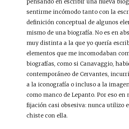
pensando en escribir una nueva biog
sentirme incómodo tanto con la esc
definición conceptual de algunos el
mismo de una biografía. No es en abs
muy distinta a la que yo quería escrib
elementos que me incomodaban como 
biografías, como si Canavaggio, habi
contemporáneo de Cervantes, incurr
a la iconografía o incluso a la image
como manco de Lepanto. Por eso en m
fijación casi obsesiva: nunca utilizo
chiste con ella.