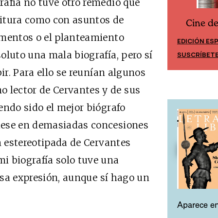
rafía no tuve otro remedio que
ritura como con asuntos de
Cine d
Cine desde los márgenes
ementos o el planteamiento
EDICIÓN ES
EDICIÓN MÉXICO
oluto una mala biografía, pero sí
SUSCRÍBET
SUSCRÍBETE
ir. Para ello se reunían algunos
lector de Cervantes y de sus
endo sido el mejor biógrafo
iese en demasiadas concesiones
n estereotipada de Cervantes
i biografía solo tuve una
 esa expresión, aunque sí hago un
Aparece en