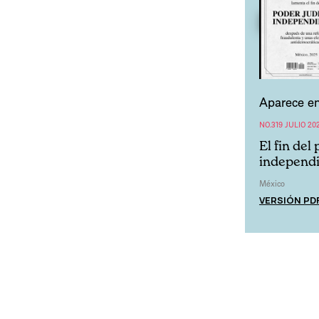
Aparece en
NO.319 JULIO 20
El fin del
independ
México
VERSIÓN PD