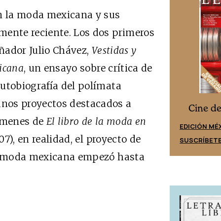
en la moda mexicana y sus
mente reciente. Los dos primeros
eñador Julio Chávez,
Vestidas y
icana
, un ensayo sobre crítica de
utobiografía del polímata
nos proyectos destacados a
Cine desde los márgenes
s
Cine d
lúmenes de
El libro de la moda en
EDICIÓN ESPAÑA
EDICIÓN MÉ
7), en realidad, el proyecto de
SUSCRÍBETE
SUSCRÍBET
la moda mexicana empezó hasta