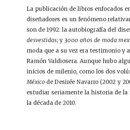
La publicación de libros enfocados 
diseñadores es un fenómeno relativa
son de 1992: la autobiografía del dis
desvestidas
; y
3000 años de moda mex
moda que a su vez era testimonio y a
Ramón Valdiosera. Aunque hubo algu
Cine desde los márgene
inicios de milenio, como los dos vo
EDICIÓN MÉXICO
México
de Desirée Navarro (2002 y 200
SUSCRÍBETE
estudiar seriamente la historia de 
la década de 2010.