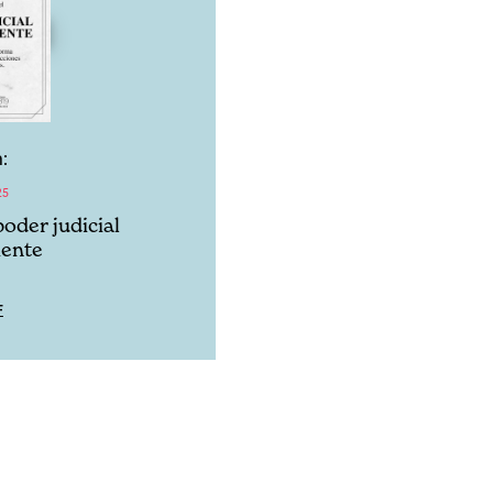
:
25
 poder judicial
iente
F