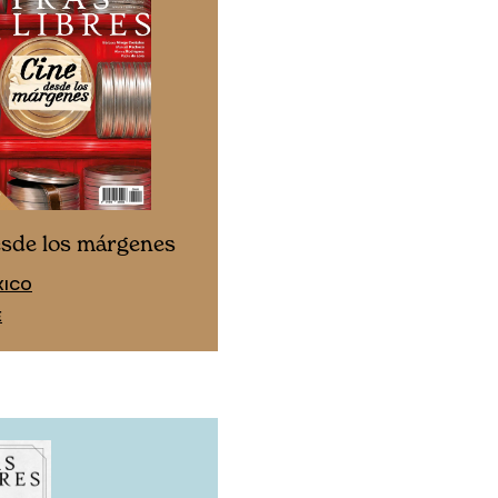
Cine desde los márgen
esde los márgenes
EDICIÓN ESPAÑA
XICO
SUSCRÍBETE
E