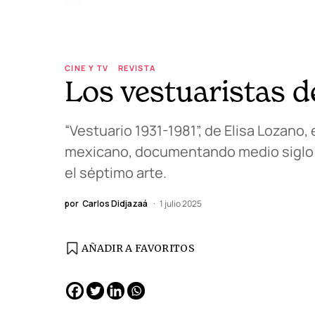
CINE Y TV
REVISTA
Los vestuaristas d
“Vestuario 1931-1981”, de Elisa Lozano, 
mexicano, documentando medio siglo d
el séptimo arte.
por
Carlos Didjazaá
1 julio 2025
AÑADIR A FAVORITOS
EDICIÓN ESPAÑA
N° 299 / Agosto 2026