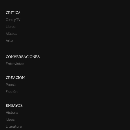
CRITICA
Cine y TV
Libros
Música
Arte
CONVERSACIONES
Entrevistas
CREACIÓN
Poesía
Ficción
ENSAYOS
Historia
Ideas
Literatura