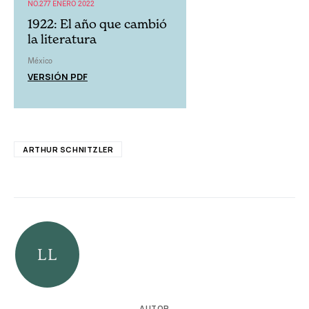
NO.277 ENERO 2022
1922: El año que cambió
la literatura
México
VERSIÓN PDF
ARTHUR SCHNITZLER
AUTOR