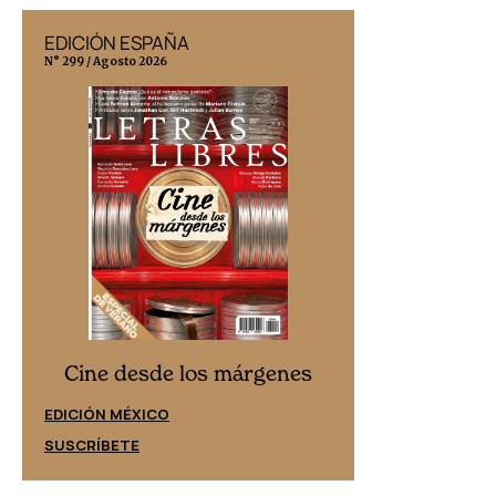
EDICIÓN ESPAÑA
EDICIÓN MÉX
N° 299 / Agosto 2026
N° 332 / Agosto 202
Cine desd
Cine desde los márgenes
EDICIÓN ESPAÑ
EDICIÓN MÉXICO
SUSCRÍBETE
SUSCRÍBETE