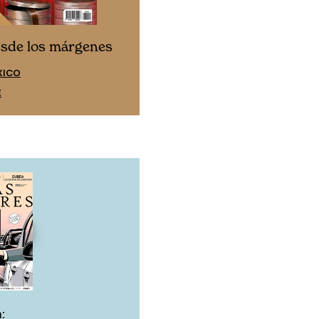
Cine desde los márgen
esde los márgenes
EDICIÓN ESPAÑA
XICO
SUSCRÍBETE
E
: