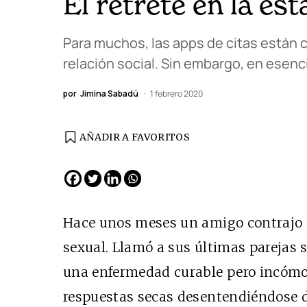
El retrete en la es
Para muchos, las apps de citas están 
relación social. Sin embargo, en esen
por
Jimina Sabadú
1 febrero 2020
AÑADIR A FAVORITOS
EDICIÓN ESPAÑA
N° 299 / Agosto 2026
Hace unos meses un amigo contrajo
sexual. Llamó a sus últimas parejas 
una enfermedad curable pero incómoda
respuestas secas desentendiéndose d