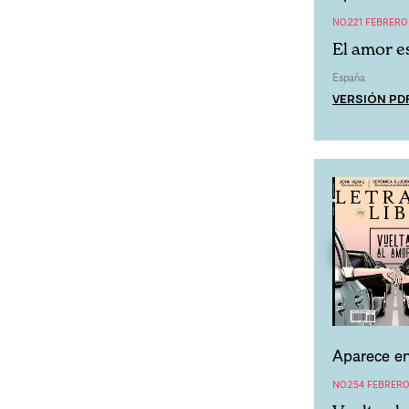
NO.221 FEBRERO
El amor es
España
VERSIÓN PD
Aparece en
NO.254 FEBRERO