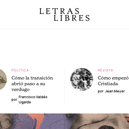
POLÍTICA
REVISTA
Cómo la transición
Cómo empezó 
abrió paso a su
Cristiada
verdugo
por
Jean Meyer
Francisco Valdés
por
Ugalde