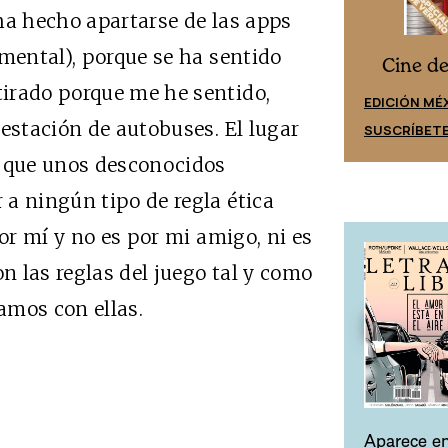
ha hecho apartarse de las apps
imental), porque se ha sentido
Cine desde los márgenes
s
Cine d
irado porque me he sentido,
EDICIÓN ESPAÑA
EDICIÓN MÉ
 estación de autobuses. El lugar
SUSCRÍBETE
SUSCRÍBET
l que unos desconocidos
a ningún tipo de regla ética
por mí y no es por mi amigo, ni es
on las reglas del juego tal y como
amos con ellas.
Aparece en