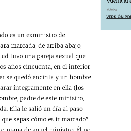
Vuelta al
México
VERSIÓN PD
do es un exministro de
cara marcada, de arriba abajo,
ntud tuvo una pareja sexual que
s años cincuenta, en el interior
er se quedó encinta y un hombre
parar íntegramente en ella (los
hombre, padre de este ministro,
a. Ella le salió un día al paso
ra que sepas cómo es ir marcado”.
hermana de aquel ministro. Él no