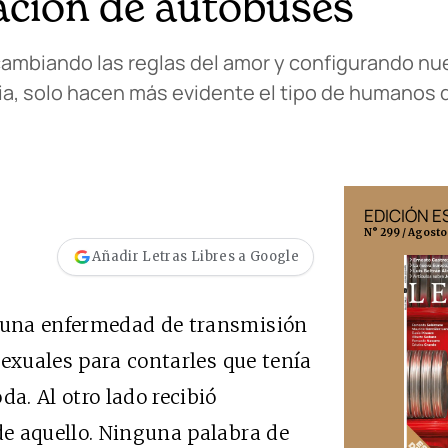
tación de autobuses
cambiando las reglas del amor y configurando nu
cia, solo hacen más evidente el tipo de humanos
EDICIÓN MÉXICO
EDICIÓN 
N° 332 / Agosto 2026
N° 299 / Agosto
Añadir Letras Libres a Google
 una enfermedad de transmisión
sexuales para contarles que tenía
. Al otro lado recibió
e aquello. Ninguna palabra de