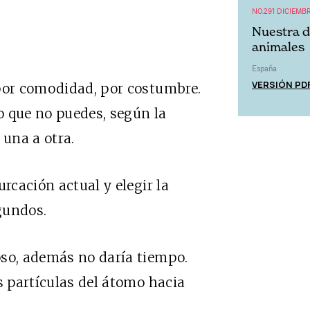
NO.291 DICIEMB
Nuestra d
animales
España
VERSIÓN PD
 por comodidad, por costumbre.
Lo que no puedes, según la
 una a otra.
urcación actual y elegir la
gundos.
oso, además no daría tiempo.
s partículas del átomo hacia