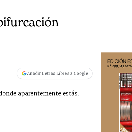
 bifurcación
EDICIÓN MÉXICO
EDICIÓN 
N° 332 / Agosto 2026
N° 299 / Agosto
Añadir Letras Libres a Google
s donde aparentemente estás.