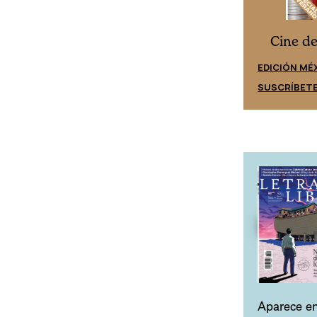
Cine desde los márgenes
s
Cine d
EDICIÓN ESPAÑA
EDICIÓN MÉ
SUSCRÍBETE
SUSCRÍBET
Aparece en