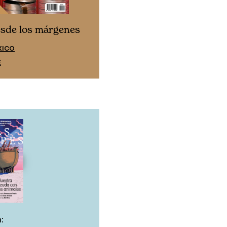
Cine desde los márgen
esde los márgenes
EDICIÓN ESPAÑA
XICO
SUSCRÍBETE
E
: