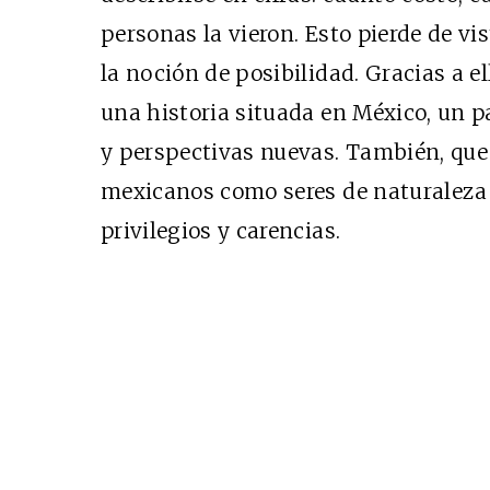
personas la vieron. Esto pierde de vi
la noción de posibilidad. Gracias a el
una historia situada en México, un 
Cine desde los márgene
y perspectivas nuevas. También, que e
EDICIÓN MÉXICO
mexicanos como seres de naturaleza d
SUSCRÍBETE
privilegios y carencias.