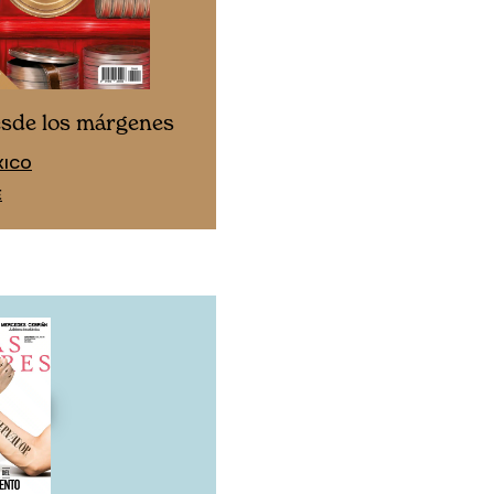
Cine desde los márgen
esde los márgenes
EDICIÓN ESPAÑA
XICO
SUSCRÍBETE
E