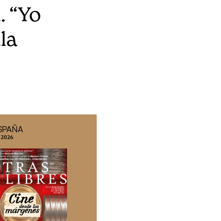
. “Yo
la
ESPAÑA
EDICIÓN MÉXICO
 2026
N° 332 / Agosto 2026