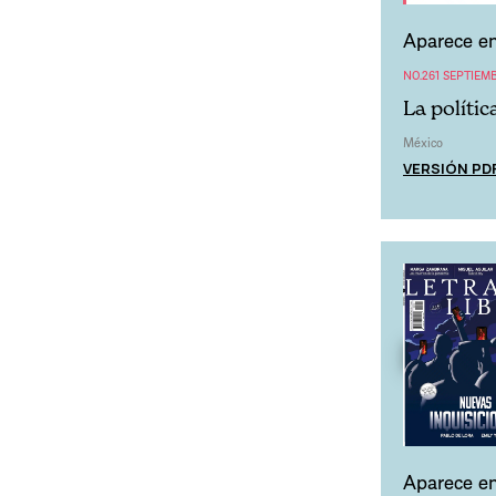
Aparece en
NO.261 SEPTIEM
La políti
México
VERSIÓN PD
Aparece en