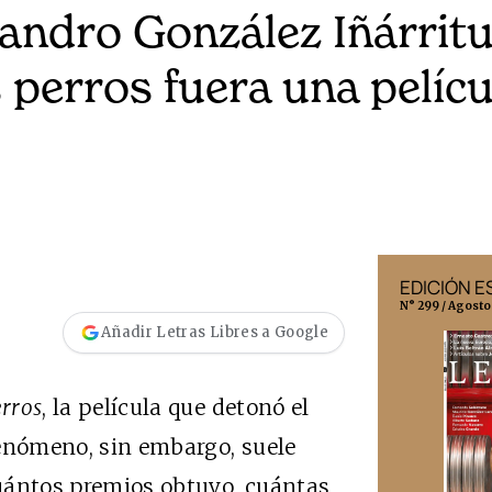
jandro González Iñárritu
perros fuera una pelícu
EDICIÓN MÉXICO
EDICIÓN 
N° 332 / Agosto 2026
N° 299 / Agosto
Añadir Letras Libres a Google
rros
, la película que detonó el
fenómeno, sin embargo, suele
 cuántos premios obtuvo, cuántas