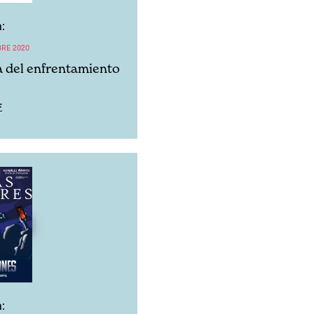
:
BRE 2020
ca del enfrentamiento
F
: