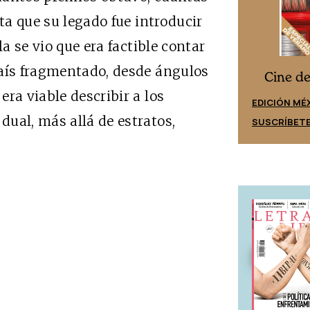
sta que su legado fue introducir
la se vio que era factible contar
país fragmentado, desde ángulos
Cine desde los márgenes
s
Cine d
ra viable describir a los
EDICIÓN ESPAÑA
EDICIÓN MÉ
ual, más allá de estratos,
SUSCRÍBETE
SUSCRÍBET