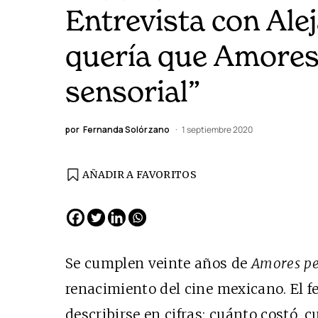
Entrevista con Ale
quería que Amores 
sensorial”
por
Fernanda Solórzano
1 septiembre 2020
AÑADIR A FAVORITOS
EDICIÓN ESPAÑA
N° 299 / Agosto 2026
Se cumplen veinte años de
Amores pe
renacimiento del cine mexicano. El 
describirse en cifras: cuánto costó,