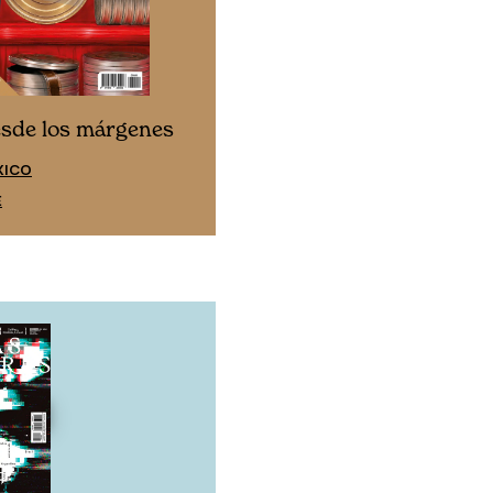
Cine desde los márgen
esde los márgenes
EDICIÓN ESPAÑA
XICO
SUSCRÍBETE
E