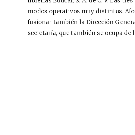
librerías Educal, S. A. de C. V. Las tre
modos operativos muy distintos. Af
fusionar también la Dirección Genera
secretaría, que también se ocupa de l
Cine desde los márgene
EDICIÓN MÉXICO
SUSCRÍBETE