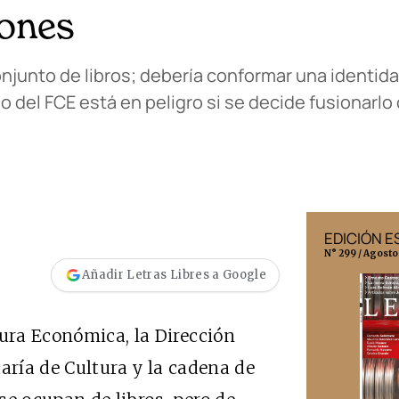
iones
onjunto de libros; debería conformar una identid
io del FCE está en peligro si se decide fusionarlo
EDICIÓN MÉXICO
EDICIÓN 
N° 332 / Agosto 2026
N° 299 / Agosto
Añadir Letras Libres a Google
ura Económica, la Dirección
aría de Cultura y la cadena de