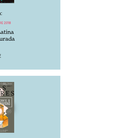
:
RE 2018
atina
gurada
F