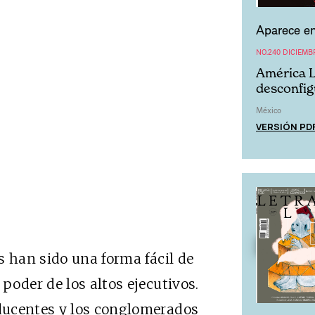
Aparece en
NO.240 DICIEMB
América L
desconfi
México
VERSIÓN PD
s han sido una forma fácil de
poder de los altos ejecutivos.
ducentes y los conglomerados