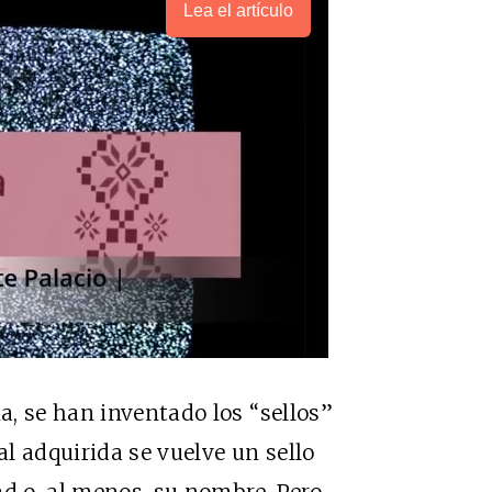
Lea el artículo
, se han inventado los “sellos”
al adquirida se vuelve un sello
ad o, al menos, su nombre. Pero