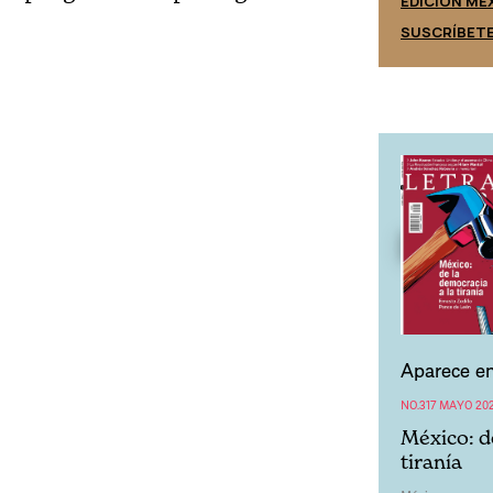
EDICIÓN MÉ
SUSCRÍBETE
SUSCRÍBET
Aparece en
NO.317 MAYO 20
México: d
tiranía