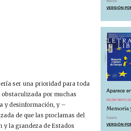
México
VERSIÓN PD
ría ser una prioridad para toda
Aparece en
ve obstaculizada por muchas
NO.284 MAYO 20
a y desinformación, y –
Memoria y
zada de que las proclamas del
España
VERSIÓN PD
n y la grandeza de Estados