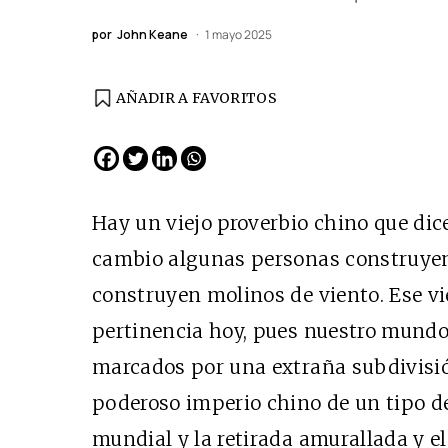
por
John Keane
1 mayo 2025
AÑADIR A FAVORITOS
EDICIÓN ESPAÑA
N° 299 / Agosto 2026
Hay un viejo proverbio chino que dic
cambio algunas personas construyen
construyen molinos de viento. Ese vi
pertinencia hoy, pues nuestro mund
marcados por una extraña subdivisió
poderoso imperio chino de un tipo de
Cine desde los márgene
mundial y la retirada amurallada y el