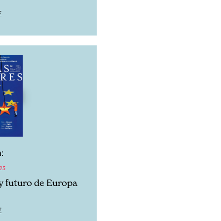
F
:
25
 futuro de Europa
F