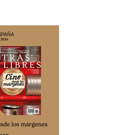
ESPAÑA
EDICIÓN MÉXICO
 2026
N° 332 / Agosto 2026
Cine desde los márgen
esde los márgenes
EDICIÓN ESPAÑA