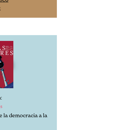
XICO
SUSCRÍBETE
E
:
25
e la democracia a la