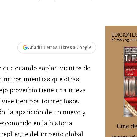
EDICIÓN MÉXICO
EDICIÓN 
N° 332 / Agosto 2026
N° 299 / Agosto
Añadir Letras Libres a Google
e que cuando soplan vientos de
 muros mientras que otras
ejo proverbio tiene una nueva
o vive tiempos tormentosos
n: la aparición de un nuevo y
sconocido en la historia
Cine desde los márgenes
s
Cine d
 repliegue del imperio global
EDICIÓN ESPAÑA