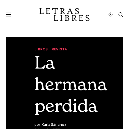
LIBROS
REVISTA
La
hermana
perdida
por
Karla Sánchez