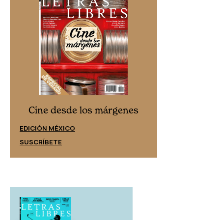
Cine desd
Cine desde los márgenes
EDICIÓN ESPAÑ
EDICIÓN MÉXICO
SUSCRÍBETE
SUSCRÍBETE