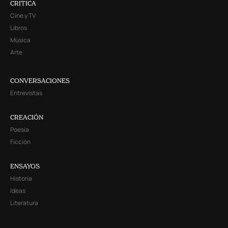
CRITICA
Cine y TV
Libros
Música
Arte
CONVERSACIONES
Entrevistas
CREACIÓN
Poesía
Ficción
ENSAYOS
Historia
Ideas
Literatura