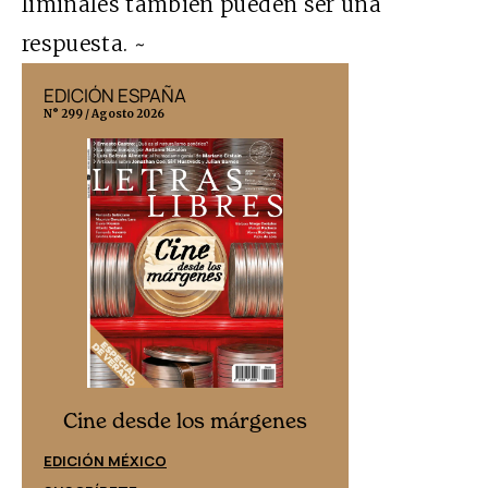
liminales también pueden ser una
respuesta. ~
EDICIÓN ESPAÑA
EDICIÓN MÉX
N° 299 / Agosto 2026
N° 332 / Agosto 202
Cine desd
Cine desde los márgenes
EDICIÓN ESPAÑ
EDICIÓN MÉXICO