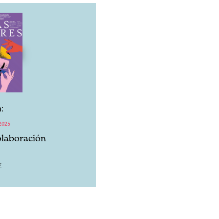
:
2025
olaboración
F