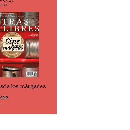
ÉXICO
EDICIÓN ESPAÑA
 2026
N° 299 / Agosto 2026
esde los márgenes
Cine desde los márgen
PAÑA
EDICIÓN MÉXICO
E
SUSCRÍBETE