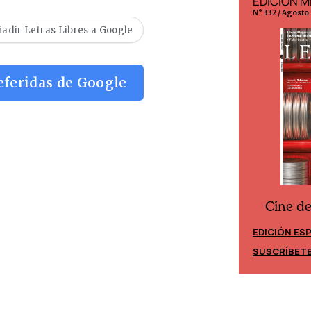
EDICIÓN ESPAÑA
EDICIÓN M
N° 299 / Agosto 2026
N° 332 / Agosto
adir Letras Libres a Google
eferidas de Google
Cine d
Cine desde los márgenes
EDICIÓN ES
EDICIÓN MÉXICO
SUSCRÍBET
SUSCRÍBETE