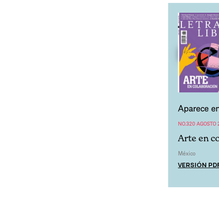
Aparece en
NO.320 AGOSTO 
Arte en c
México
VERSIÓN PD