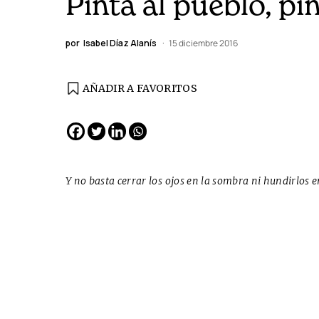
Pinta al pueblo, pin
por
Isabel Díaz Alanís
15 diciembre 2016
AÑADIR A FAVORITOS
EDICIÓN ESPAÑA
N° 299 / Agosto 2026
Y no basta cerrar los ojos en la sombra ni hundirlos 
Cine desde los márgene