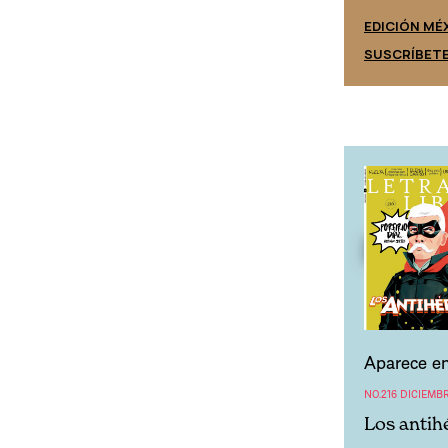
EDICIÓN ESPAÑA
EDICIÓN MÉ
SUSCRÍBETE
SUSCRÍBET
Aparece en
NO.216 DICIEMBR
Los antih