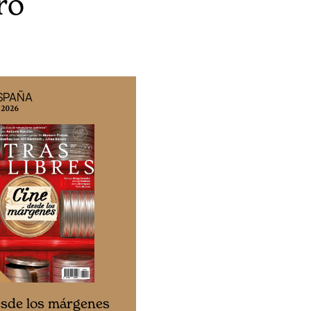
uro
ESPAÑA
EDICIÓN MÉXICO
 2026
N° 332 / Agosto 2026
Cine desde los márgen
esde los márgenes