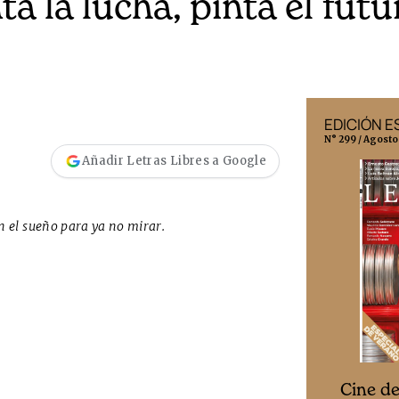
ta la lucha, pinta el fut
EDICIÓN MÉXICO
EDICIÓN 
N° 332 / Agosto 2026
N° 299 / Agosto
Añadir Letras Libres a Google
en el sueño para ya no mirar.
Cine desde los márgenes
s
Cine d