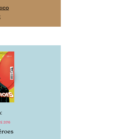
EDICIÓN ESPAÑA
XICO
SUSCRÍBETE
E
:
E 2016
éroes