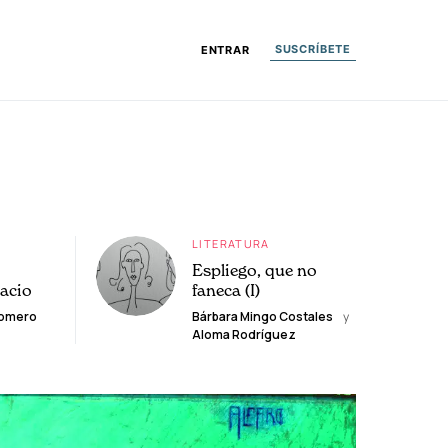
SUSCRÍBETE
ENTRAR
LITERATURA
Espliego, que no
lacio
faneca (I)
Romero
Bárbara Mingo Costales
y
Aloma Rodríguez