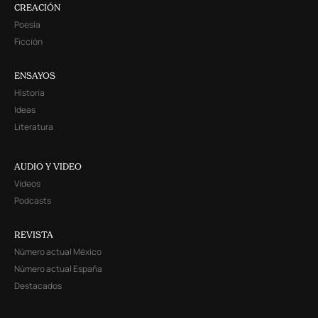
CREACIÓN
Poesía
Ficción
ENSAYOS
Historia
Ideas
Literatura
AUDIO Y VIDEO
Videos
Podcasts
REVISTA
Número actual México
Número actual España
Destacados