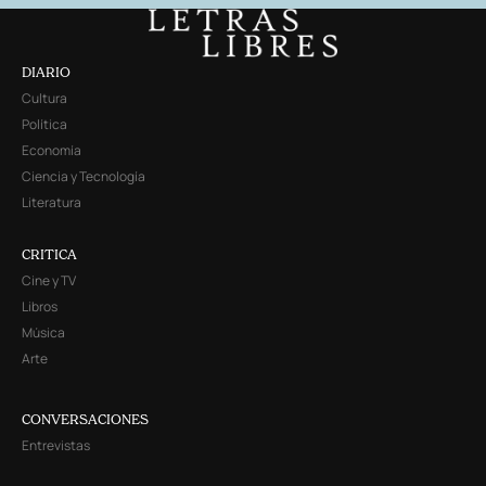
DIARIO
Cultura
Política
Economía
Ciencia y Tecnología
Literatura
CRITICA
Cine y TV
Libros
Música
Arte
CONVERSACIONES
Entrevistas