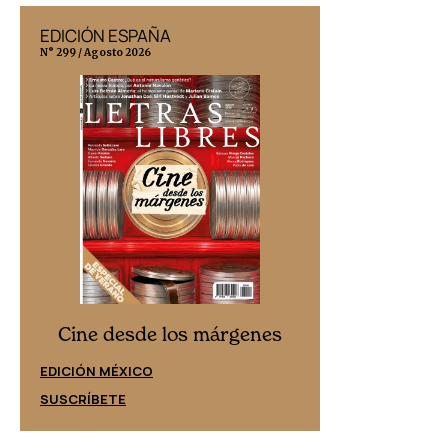
EDICIÓN ESPAÑA
EDICIÓN MÉX
N° 299 / Agosto 2026
N° 332 / Agosto 202
Cine desd
Cine desde los márgenes
EDICIÓN ESPAÑ
EDICIÓN MÉXICO
SUSCRÍBETE
SUSCRÍBETE