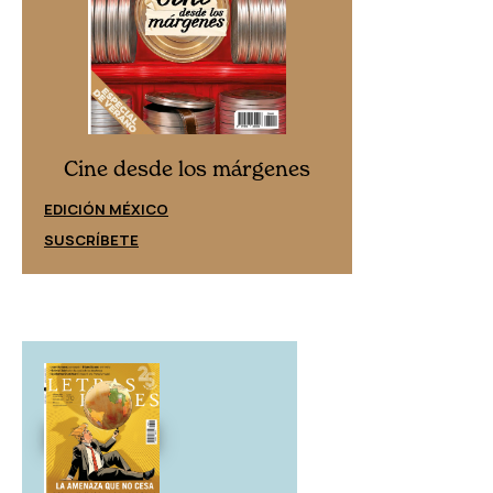
Cine desd
Cine desde los márgenes
EDICIÓN ESPAÑ
EDICIÓN MÉXICO
SUSCRÍBETE
SUSCRÍBETE