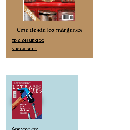
Cine desd
Cine desde los márgenes
EDICIÓN ESPAÑ
EDICIÓN MÉXICO
SUSCRÍBETE
SUSCRÍBETE
Aparece en: