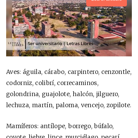
Aves: águila, cárabo, carpintero, cenzontle,
codorniz, colibrí, correcaminos,
golondrina, guajolote, halcón, jilguero,
lechuza, martín, paloma, vencejo, zopilote.
Mamíferos: antílope, borrego, búfalo,
coyote, liebre, lince, murciélago, pecarí,