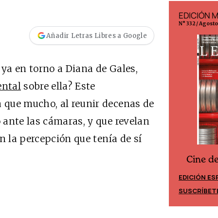
EDICIÓN ESPAÑA
EDICIÓN 
N° 299 / Agosto 2026
N° 332 / Agost
Añadir Letras Libres a Google
 ya en torno a Diana de Gales,
ntal
sobre ella? Este
 que mucho, al reunir decenas de
 ante las cámaras, y que revelan
n la percepción que tenía de sí
Cine d
Cine desde los márgenes
EDICIÓN ES
EDICIÓN MÉXICO
SUSCRÍBET
SUSCRÍBETE