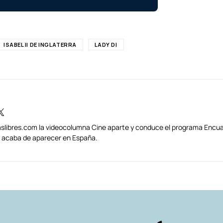
ISABEL II DE INGLATERRA
LADY DI
traslibres.com la videocolumna Cine aparte y conduce el programa Encua
s) acaba de aparecer en España.