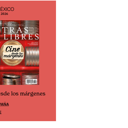
MÉXICO
EDICIÓN ESPAÑA
o 2026
N° 299 / Agosto 2026
esde los márgenes
Cine desde los márgene
PAÑA
EDICIÓN MÉXICO
E
SUSCRÍBETE