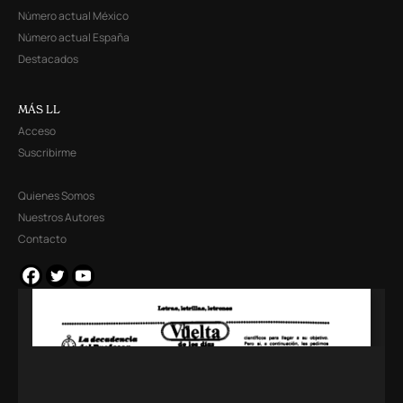
Número actual México
Número actual España
Destacados
MÁS LL
Acceso
Suscribirme
Quienes Somos
Nuestros Autores
Contacto